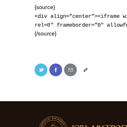
{source}
<
div align=”center”
>
<
iframe w
rel=0″ frameborder=”0″ allowf
{/source}