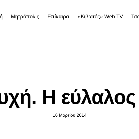
ή
Μητρόπολις
Επίκαιρα
«Κιβωτός» Web TV
Τσ
ολις
Επίκαιρα
«Κιβωτός» Web TV
Τσατσαρωνάκε
ΕΠΊΚΑΙΡΑ
υχή. Η εύλαλος
16 Μαρτίου 2014