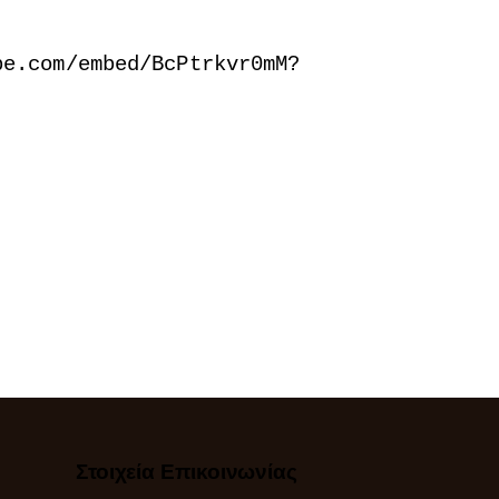
be.com/embed/BcPtrkvr0mM?
Στοιχεία Επικοινωνίας