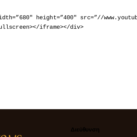
idth=”680″ height=”400″ src=”//www.youtu
ullscreen
>
<
/iframe
>
<
/div
>
Διεύθυνση