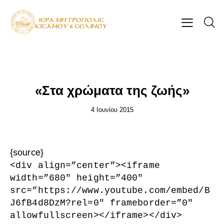
ΕΠΊΚΑΙΡΑ
«Στα χρώματα της ζωής»
4 Ιουνίου 2015
{source}
<
div align=”center”
>
<
iframe
width=”680″ height=”400″
src=”https://www.youtube.com/embed/B
J6fB4d8DzM?rel=0″ frameborder=”0″
allowfullscreen
>
<
/iframe
>
<
/div
>