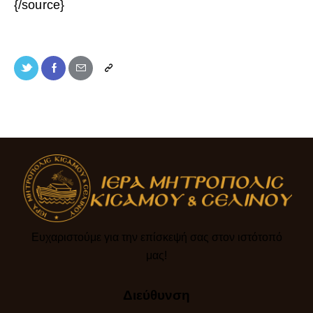
{/source}
Ευχαριστούμε για την επίσκεψή σας στον ιστότοπό
μας!​
Διεύθυνση