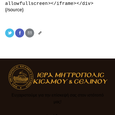
allowfullscreen
>
<
/iframe
>
<
/div
>
{/source}
Ευχαριστούμε για την επίσκεψή σας στον ιστότοπό
μας!​