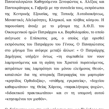
Πανοσιολογιώτοι Καθηγούμενοι Ξενοφώντος κ. Αλέξιος και
Παντοκράτορος κ. Γαβριήλ με την συνοδεία τους, εκπρόσωποι
της Κεντρικής Εξουσίας, της Τοπικής Αυτοδιοικήσεως,
Μοναστικές Αδελφότητες, Κληρικοί, και πλήθος κόσμου. Η
παρουσίαση άνοιξε με το μήνυμα της Α.Θ.Π. του
Οικουμενικού ημών Πατριάρχου κ.κ. Βαρθολομαίου, το οποίο
ανέγνωσε ο Επίσκοπος μας, ο οποίος είχε ορισθεί
εκπρόσωπος του Πατριάρχου του Γένους. Ο Παναγιώτατος
στο μήνυμα Του ανέφερε μεταξύ άλλων: « Ο Πατριάρχης
Δημήτριος υπήρξεν όντως «τη συμπαθεία τον νουν
λαμπρυνόμενος και τη αγάπη του Χριστού πυρσευόμενος,
αστράπτων ταις λαμπρότησι του μόνου ελεήμονος Θεού»,
καταλιπών δια της ιστορικής Πατριαρχίας του μαρτυρίαν
«κρηπίδος Ορθοδοξίας», «στάθμης εγκρατείας», «δοχείου
καθαρωτάτου» της Θείας Χάριτος, «παρακλήτορος ψυχών»,
«διδακτικού πρακτικωτάτου» και εν τη υπομονή αυτού
«κτησαμένου τον μισθόν».