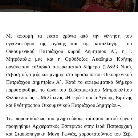
Με αφορμή τα εκατό χρόνια από την γέννηση του
αγγελιοφόρου της αγάπης και της καταλλαγής, του
Οικουμενικού Πατριάρχου κυρού Δημητρίου Α΄, η Ι.
Μητρόπολις μας και η Ορθόδοξος Ακαδημία Κρήτης
οργάνωσαν ευλαβικό αφιερωματικό διήμερο (22&23 Νοε),
σεβασμού, τιμής και μνήμης στο πρόσωπο του Οικουμενικού
Πατριάρχου Δημητρίου Α΄. Κατά το αφιερωματικό διήμερο
παρουσιάσθηκε το έργο του Σεβασμιωτάτου Μητροπολίτου
Φιλαδελφείας κ. Μελίτωνος «Η Ιερά Πορεία Αγάπης, Ειρήνης
και Ενότητος του Οικουμενικού Πατριάρχου Δημητρίου».
Της παρουσιάσεως του μνημειώδους τρίτομου αυτού έργου
προηγήθηκε Αρχιερατικός Εσπερινός στην Ιερά Πατριαρχική
και Σταυροπηγιακή Μονή Γωνιάς, χοροστατούντος του Σεβ.