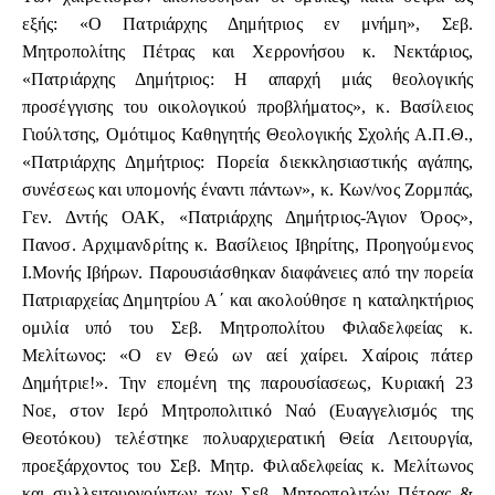
εξής: «Ο Πατριάρχης Δημήτριος εν μνήμη», Σεβ.
Μητροπολίτης Πέτρας και Χερρονήσου κ. Νεκτάριος,
«Πατριάρχης Δημήτριος: Η απαρχή μιάς θεολογικής
προσέγγισης του οικολογικού προβλήματος», κ. Βασίλειος
Γιούλτσης, Ομότιμος Καθηγητής Θεολογικής Σχολής Α.Π.Θ.,
«Πατριάρχης Δημήτριος: Πορεία διεκκλησιαστικής αγάπης,
συνέσεως και υπομονής έναντι πάντων», κ. Κων/νος Ζορμπάς,
Γεν. Δντής ΟΑΚ, «Πατριάρχης Δημήτριος-Άγιον Όρος»,
Πανοσ. Αρχιμανδρίτης κ. Βασίλειος Ιβηρίτης, Προηγούμενος
Ι.Μονής Ιβήρων. Παρουσιάσθηκαν διαφάνειες από την πορεία
Πατριαρχείας Δημητρίου Α΄ και ακολούθησε η καταληκτήριος
ομιλία υπό του Σεβ. Μητροπολίτου Φιλαδελφείας κ.
Μελίτωνος: «Ο εν Θεώ ων αεί χαίρει. Χαίροις πάτερ
Δημήτριε!». Την επομένη της παρουσίασεως, Κυριακή 23
Νοε, στον Ιερό Μητροπολιτικό Ναό (Ευαγγελισμός της
Θεοτόκου) τελέστηκε πολυαρχιερατική Θεία Λειτουργία,
προεξάρχοντος του Σεβ. Μητρ. Φιλαδελφείας κ. Μελίτωνος
και συλλειτουργούντων των Σεβ. Μητροπολιτών Πέτρας &