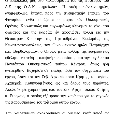
Ο Επίσκοπος μας στο καλωσόρισμα του ως Πρόεδρος του
Δ.Σ. της Ο.Α.Κ. σημείωσε: «Η σκέψις πάντων ημών,
αναμφιβόλως, ίπταται προς την πνευματικήν έπαλξιν του
Φαναρίου, ένθα εδράζεται ο μαρτυρικός Οικουμενικός
Θρόνος. Χρεωστικώς και ευγνωμόνως κλίνομεν το γόνυ του
σώματος και της καρδίας έν αφοσιώσει πολλή εις την
Θεόσοφον Κορυφήν της Πρωτοθρόνου Εκκλησίας της
Κωνσταντινουπόλεως, τον Οικουμενικόν ημών Πατριάρχην
κ.κ. Βαρθολομαίον, ο Οποίος μετά πολλής της ευαρεσκείας
ηθέλησε να τεθή η αποψινή παρουσίασις υπό την αιγίδα του
Πανσέπτου Οικουμενικού τούτου Κέντρου, όπως ήδη
ανεφέρθη». Ευχαρίστησε επίσης τόσο τον συγγραφέα του
έργου, όσον και τον Σεβ. Αρχιεπίσκοπο Κρήτης, του αγίους
Αρχιερείς, Καθηγουμένους, ως και όλους τους παρόντες.
Ακολούθησε χαιρετισμός από τον Σεβ. Αρχιεπίσκοπο Κρήτης
κ. Ειρηναίο, ο οποίος εξέφρασε την χαρά του για το γεγονός
της παρουσιάσεως του τρίτομου αυτού έργου.
Των χαιρετισμών ακολούθησαν οι ομιλίες, κατά σειρά ως