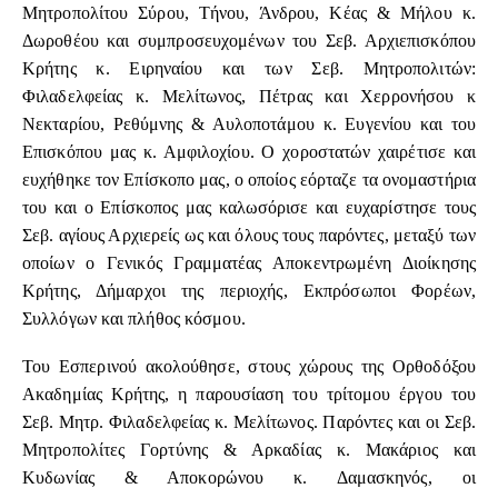
Μητροπολίτου Σύρου, Τήνου, Άνδρου, Κέας & Μήλου κ.
Δωροθέου και συμπροσευχομένων του Σεβ. Αρχιεπισκόπου
Κρήτης κ. Ειρηναίου και των Σεβ. Μητροπολιτών:
Φιλαδελφείας κ. Μελίτωνος, Πέτρας και Χερρονήσου κ
Νεκταρίου, Ρεθύμνης & Αυλοποτάμου κ. Ευγενίου και του
Επισκόπου μας κ. Αμφιλοχίου. Ο χοροστατών χαιρέτισε και
ευχήθηκε τον Επίσκοπο μας, ο οποίος εόρταζε τα ονομαστήρια
του και ο Επίσκοπος μας καλωσόρισε και ευχαρίστησε τους
Σεβ. αγίους Αρχιερείς ως και όλους τους παρόντες, μεταξύ των
οποίων ο Γενικός Γραμματέας Αποκεντρωμένη Διοίκησης
Κρήτης, Δήμαρχοι της περιοχής, Εκπρόσωποι Φορέων,
Συλλόγων και πλήθος κόσμου.
Του Εσπερινού ακολούθησε, στους χώρους της Ορθοδόξου
Ακαδημίας Κρήτης, η παρουσίαση του τρίτομου έργου του
Σεβ. Μητρ. Φιλαδελφείας κ. Μελίτωνος. Παρόντες και οι Σεβ.
Μητροπολίτες Γορτύνης & Αρκαδίας κ. Μακάριος και
Κυδωνίας & Αποκορώνου κ. Δαμασκηνός, οι