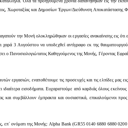
κατάλληλα. Όλα τα προηγούμενα χρόνια δαπανήθηκαν εις την εκπό
τος, Χωροταξίας και Δημοσίων Έργων/Διεύθυνση Αποκατάστασης Φυ
αγαπούν την Μονή ολοκληρώθηκαν οι εργασίες ανακαίνισης εις ότι α
ι χαρά 3 Αυγούστου να υποδεχθεί αντίγραφο εκ της θαυματουργού 
σει ο Πανοσιολογιώτατος Καθηγούμενος της Μονής, Γέροντας Εφραίμ,
τών εργασιών, εναποθέτουμε τις προσευχές και τις ελπίδες μας εις
ι ιδιαίτερα εισοδήματα. Ευχαριστούμε από καρδιάς όλους εκείνου
ας και συμβάλλουν έμπρακτα και ουσιαστικά, επικαλούμενοι προς
ς, επ΄ ονόματι της Μονής: Alpha Bank (GR55 0140 6880 6880 0200 1