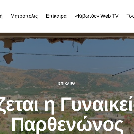
ή
Μητρόπολις
Επίκαιρα
«Κιβωτός» Web TV
Τσ
ολις
Επίκαιρα
«Κιβωτός» Web TV
Τσατσαρωνάκε
ΕΠΊΚΑΙΡΑ
ζεται η Γυναικεί
Παρθενώνος