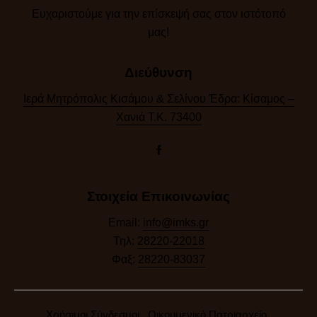
Ευχαριστούμε για την επίσκεψή σας στον ιστότοπό
μας!​
Διεύθυνση
Ιερά Μητρόπολις Κισάμου & Σελίνου Έδρα: Κίσαμος –
Χανιά Τ.Κ. 73400
Στοιχεία Επικοινωνίας
Email:
info@imks.gr
Τηλ:
28220-22018
Φαξ:
28220-83037
Χρήσιμοι Σύνδεσμοι
Οικουμενικό Πατριαρχείο