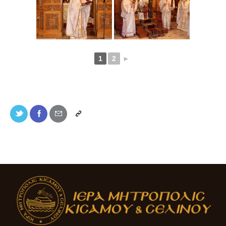
1
2
►