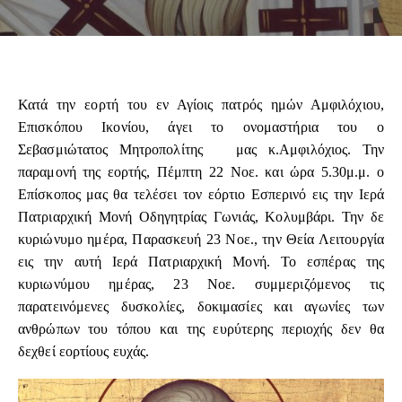
Κατά την εορτή του εν Αγίοις πατρός ημών Αμφιλόχιου,
Επισκόπου Ικονίου, άγει το ονομαστήρια του ο
Σεβασμιώτατος Μητροπολίτης μας κ.Αμφιλόχιος. Την
παραμονή της εορτής, Πέμπτη 22 Νοε. και ώρα 5.30μ.μ. ο
Επίσκοπος μας θα τελέσει τον εόρτιο Εσπερινό εις την Ιερά
Πατριαρχική Μονή Οδηγητρίας Γωνιάς, Κολυμβάρι. Την δε
κυριώνυμο ημέρα, Παρασκευή 23 Νοε., την Θεία Λειτουργία
εις την αυτή Ιερά Πατριαρχική Μονή. Το εσπέρας της
κυριωνύμου ημέρας, 23 Νοε. συμμεριζόμενος τις
παρατεινόμενες δυσκολίες, δοκιμασίες και αγωνίες των
ανθρώπων του τόπου και της ευρύτερης περιοχής δεν θα
δεχθεί εορτίους ευχάς.