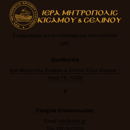
Ευχαριστούμε για την επίσκεψή σας στον ιστότοπό
μας!​
Διεύθυνση
Ιερά Μητρόπολις Κισάμου & Σελίνου Έδρα: Κίσαμος –
Χανιά Τ.Κ. 73400
Στοιχεία Επικοινωνίας
Email:
info@imks.gr
Τηλ:
28220-22018