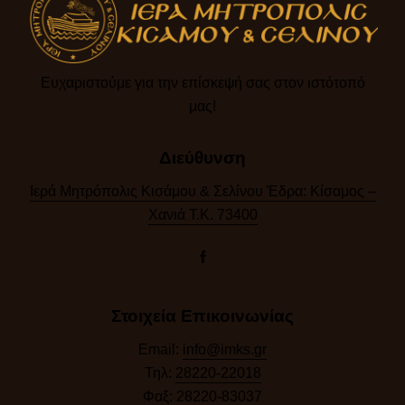
Ευχαριστούμε για την επίσκεψή σας στον ιστότοπό
μας!​
Διεύθυνση
Ιερά Μητρόπολις Κισάμου & Σελίνου Έδρα: Κίσαμος –
Χανιά Τ.Κ. 73400
Στοιχεία Επικοινωνίας
Email:
info@imks.gr
Τηλ:
28220-22018
Φαξ:
28220-83037