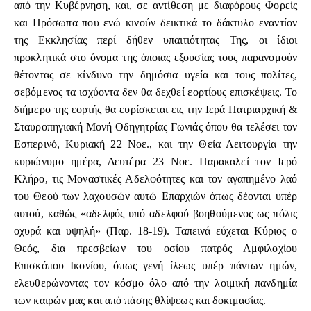
από την Κυβέρνηση, και, σε αντίθεση με διαφόρους Φορείς
και Πρόσωπα που ενώ κινούν δεικτικά το δάκτυλο εναντίον
της Εκκλησίας περί δήθεν υπαιτιότητας Της, οι ίδιοι
προκλητικά στο όνομα της όποιας εξουσίας τους παρανομούν
θέτοντας σε κίνδυνο την δημόσια υγεία και τους πολίτες,
σεβόμενος τα ισχύοντα δεν θα δεχθεί εορτίους επισκέψεις. Το
διήμερο της εορτής θα ευρίσκεται εις την Ιερά Πατριαρχική &
Σταυροπηγιακή Μονή Οδηγητρίας Γωνιάς όπου θα τελέσει τον
Εσπερινό, Κυριακή 22 Νοε., και την Θεία Λειτουργία την
κυριώνυμο ημέρα, Δευτέρα 23 Νοε. Παρακαλεί τον Ιερό
Κλήρο, τις Μοναστικές Αδελφότητες και τον αγαπημένο λαό
του Θεού των λαχουσών αυτώ Επαρχιών όπως δέονται υπέρ
αυτού, καθώς «αδελφός υπό αδελφού βοηθούμενος ως πόλις
οχυρά και υψηλή» (Παρ. 18-19). Ταπεινά εύχεται Κύριος ο
Θεός, δια πρεσβείων του οσίου πατρός Αμφιλοχίου
Επισκόπου Ικονίου, όπως γενή ίλεως υπέρ πάντων ημών,
ελευθερώνοντας τον κόσμο όλο από την λοιμική πανδημία
των καιρών μας και από πάσης θλίψεως και δοκιμασίας.