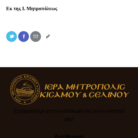
Εκ της Ι. Μητροπόλεως
Ευχαριστούμε για την επίσκεψή σας στον ιστότοπό
μας!​
Διεύθυνση