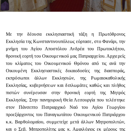
Με την δέουσα εκκλησιαστική τάξη η Πρωτόθρονος
Εκκλησία της Κωνσταντινουπόλεως εόρτασε, στο Φανάρι, την
μνήμη του Αγίου Αποστόλου Ανδρέα του Πρωτοκλήτου,
θρονική εορτή του Οικουμενικού μας Πατριαρχείου. Αρχιερείς
του κλίματος του Οικουμενικού Θρόνου από τις ανά την
Οικουμένη Εκκλησιαστικές δικαιοδοσίες της διασποράς,
εκπρόσωποι άλλων Εκκλησιών, της Ρωμαιοκαθολικής
Εκκλησίας, κυβερνήσεων και διπλωμάτες καθώς και πλήθος
πιστών συνέρευσαν στην θρονική εορτή της Μητρός
Εκκλησίας. Στην πανηγυρική Θεία Λειτουργία που τελέστηκε
στον Πάνσεπτο Πατριαρχικό Ναό του Αγίου Γεωργίου
προεξάρχοντος του Παναγιωτάτου Οικουμενικού Πατριάρχου
κ.κ. Βαρθολομαίου, συμμετείχε μετά άλλων Μητροπολιτών,
και ο Σεβ. Μητροπολίτης μας κ. Αμφιλόχιος εκ μέρους της