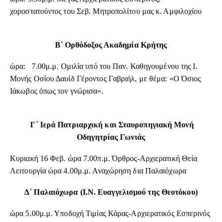
χοροστατούντος του Σεβ. Μητροπολίτου μας κ. Αμφιλοχίου
Β΄ Ορθόδοξος Ακαδημία Κρήτης
ώρα: 7.00μ.μ. Ομιλία υπό του Παν. Καθηγουμένου της Ι.
Μονής Οσίου Δαυίδ Γέροντος Γαβριήλ, με θέμα: «Ο Όσιος
Ιάκωβος όπως τον γνώρισα».
Γ΄ Ιερά Πατριαρχική και Σταυροπηγιακή Μονή
Οδηγητρίας Γωνιάς
Κυριακή 16 Φεβ. ώρα 7.00π.μ. Όρθρος-Αρχιερατική Θεία
Λειτουργία ώρα 4.00μ.μ. Αναχώρηση δια Παλαιόχωρα
Δ΄ Παλαιόχωρα (Ι.Ν. Ευαγγελισμού της Θεοτόκου)
ώρα 5.00μ.μ. Υποδοχή Τιμίας Κάρας-Αρχιερατικός Εσπερινός