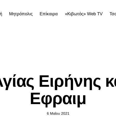
ή
Μητρόπολις
Επίκαιρα
«Κιβωτός» Web TV
Τσ
ολις
Επίκαιρα
«Κιβωτός» Web TV
Τσατσαρωνάκε
ΕΠΊΚΑΙΡΑ
γίας Ειρήνης κ
Εφραιμ
6 Μαΐου 2021