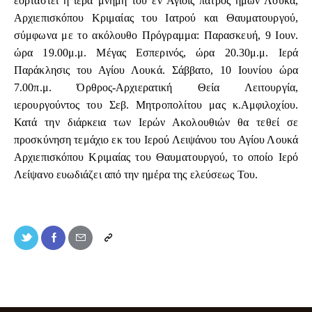
εορταστεί η ιερά μνήμη του εν Αγίοις πατρός ημών Λουκά,
Αρχιεπισκόπου Κριμαίας του Ιατρού και Θαυματουργού,
σύμφωνα με το ακόλουθο Πρόγραμμα: Παρασκευή, 9 Ιουν.
ώρα 19.00μ.μ. Μέγας Εσπερινός, ώρα 20.30μ.μ. Ιερά
Παράκλησις του Αγίου Λουκά. Σάββατο, 10 Ιουνίου ώρα
7.00π.μ. Όρθρος-Αρχιερατική Θεία Λειτουργία,
ιερουργούντος του Σεβ. Μητροπολίτου μας κ.Αμφιλοχίου.
Κατά την διάρκεια των Ιερών Ακολουθιών θα τεθεί σε
προσκύνηση τεμάχιο εκ του Ιερού Λειψάνου του Αγίου Λουκά
Αρχιεπισκόπου Κριμαίας του Θαυματουργού, το οποίο Ιερό
Λείψανο ευωδιάζει από την ημέρα της ελεύσεως Του.