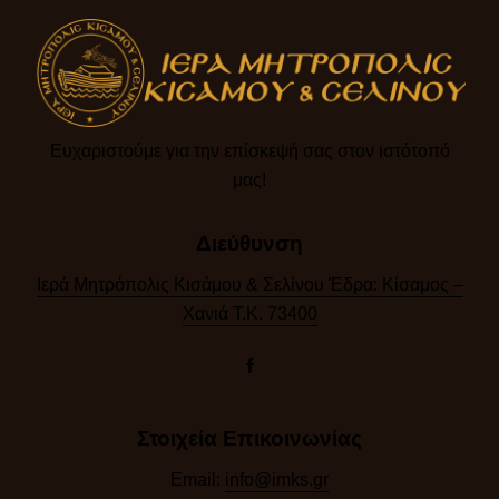
Ευχαριστούμε για την επίσκεψή σας στον ιστότοπό
μας!​
Διεύθυνση
Ιερά Μητρόπολις Κισάμου & Σελίνου Έδρα: Κίσαμος –
Χανιά Τ.Κ. 73400
Στοιχεία Επικοινωνίας
Email:
info@imks.gr