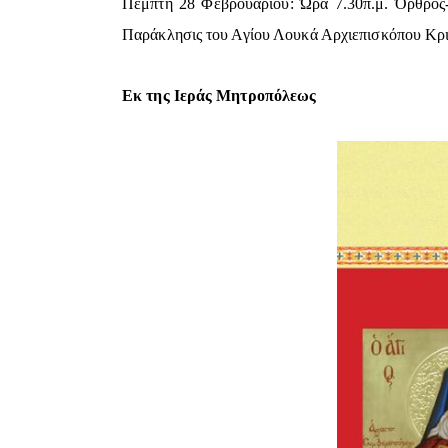
Πέμπτη 28 Φεβρουαρίου: Ώρα 7.30π.μ. Όρθρος-Α
Παράκλησις του Αγίου Λουκά Αρχιεπισκόπου Κριμ
Εκ της Ιεράς Μητροπόλεως