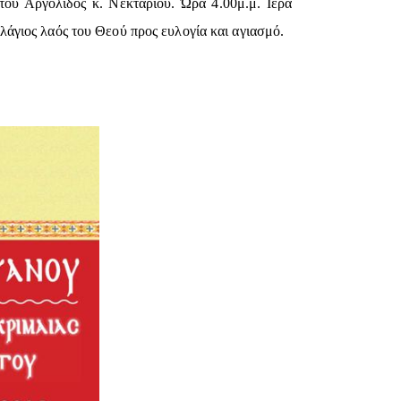
του Αργολίδος κ. Νεκταρίου. Ώρα 4.00μ.μ. Ιερά
άγιος λαός του Θεού προς ευλογία και αγιασμό.