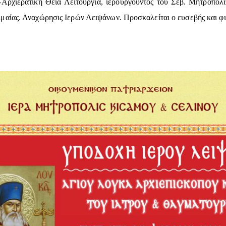
ρχιερατική Θεία Λειτουργία, ιερουργούντος του Σεβ. Μητροπολί
αίας. Αναχώρησις Ιερών Λειψάνων. Προσκαλείται ο ευσεβής και φιλ