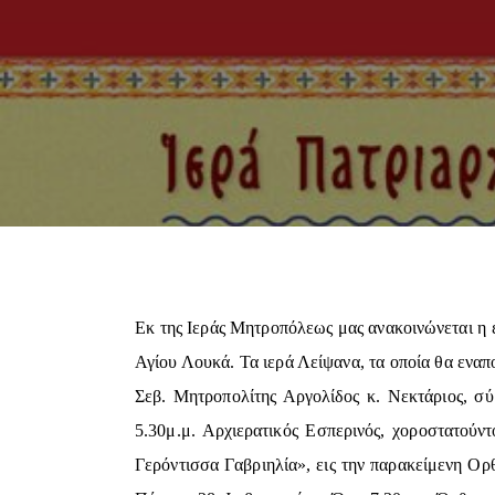
Εκ της Ιεράς Μητροπόλεως μας ανακοινώνεται η 
Αγίου Λουκά. Τα ιερά Λείψανα, τα οποία θα εναπ
Σεβ. Μητροπολίτης Αργολίδος κ. Νεκτάριος, 
5.30μ.μ. Αρχιερατικός Εσπερινός, χοροστατούν
Γερόντισσα Γαβριηλία», εις την παρακείμενη Ορ