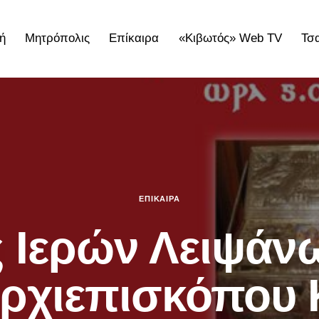
ή
Μητρόπολις
Επίκαιρα
«Κιβωτός» Web TV
Τσ
ολις
Επίκαιρα
«Κιβωτός» Web TV
Τσατσαρωνάκε
ΕΠΊΚΑΙΡΑ
 Ιερών Λειψάν
ρχιεπισκόπου 