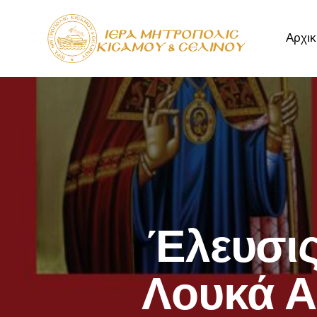
Αρχικ
Αρχική
Μητρόπ
Έλευσις
Λουκά Α