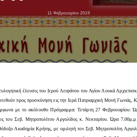
11 Φεβρουαρίου 2019
ευλογητική έλευσις του Ιερού Λειψάνου του Αγίου Λουκά Αρχιεπισκό
οτεθούν προς προσκύνηση εις την Ιερά Πατριαρχική Μονή Γωνιάς, Κ
σύμφωνα με το ακόλουθο Πρόγραμμα: Τετάρτη 27 Φεβρουαρίου: Ώρ
τος του Σεβ. Μητροπολίτου Αργολίδος κ. Νεκταρίου. Ώρα 7.00μ.μ.
θόδοξο Ακαδημία Κρήτης, με ομιλητή τον Σεβ. Μητροπολίτη Αργολί