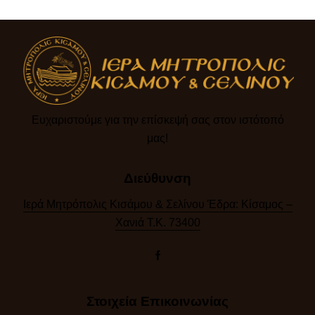
Ευχαριστούμε για την επίσκεψή σας στον ιστότοπό
μας!​
Διεύθυνση
Ιερά Μητρόπολις Κισάμου & Σελίνου Έδρα: Κίσαμος –
Χανιά Τ.Κ. 73400
Στοιχεία Επικοινωνίας