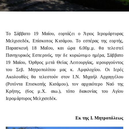
Το Σάββατο 19 Μαίου, εορτάζει ο Άγιος Ιερομάρτυρας
Μελχισεδέκ, Επίσκοπος Κισάμου. Το εσπέρας της εορτής,
Παρασκευή 18 Μαΐου, και ώρα 6.00μ.μ. θα τελεστεί
Πανηγυρικός Εσπερινός, την δε κυριώνυμο ημέρα, Σάββατο
19 Μαίου, Όρθρος μετά Θείας Λειτουργίας, ιερουργούντος
του Σεβ. Μητροπολίτου μας κ. Αμφιλοχίου. Οι Ιερές
Ακολουθίες θα τελεστούν στον Ι.Ν. Μιχαήλ Αρχαγγέλου
(Ροτόντα Επισκοπής Κισάμου), τον αρχαιότερο Ναό της
Κρήτης, (6ος μ.Χ. αιω.), τόπο διακονίας του Αγίου
Ιερομάρτυρος Μελχισεδέκ.
Εκ της Ι. Μητροπόλεως