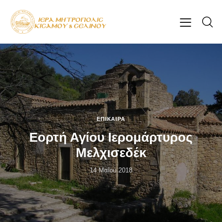
ΕΠΊΚΑΙΡΑ
Εορτή Αγίου Ιερομάρτυρος
Μελχισεδέκ
14 Μαΐου 2018