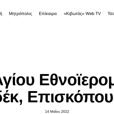
ή
Μητρόπολις
Επίκαιρα
«Κιβωτός» Web TV
Τσ
ολις
Επίκαιρα
«Κιβωτός» Web TV
Τσατσαρωνάκε
ΕΠΊΚΑΙΡΑ
Αγίου Εθνοϊερο
δέκ, Επισκόπου
14 Μαΐου 2022