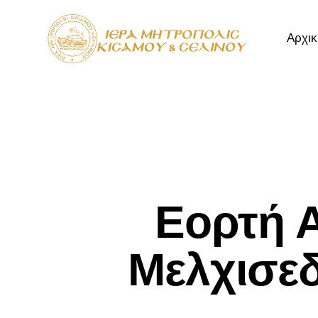
Αρχικ
Αρχική
Μητρόπ
Εορτή 
Μελχισε