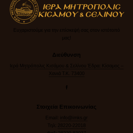
Ευχαριστούμε για την επίσκεψή σας στον ιστότοπό
μας!​
Διεύθυνση
Ιερά Μητρόπολις Κισάμου & Σελίνου Έδρα: Κίσαμος –
Χανιά Τ.Κ. 73400
Στοιχεία Επικοινωνίας
Email:
info@imks.gr
Τηλ:
28220-22018