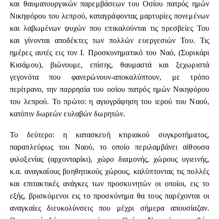
και θαυματουργικών παρεμβάσεων του Οσίου πατρός ημών
Νικηφόρου του λεπρού, καταγράφοντας μαρτυρίες πονεμένων
και λαβωμένων ψυχών που επικαλούνται τις πρεσβείες Του
και γίνονται αποδέκτες των πολλών ευεργεσιών Του. Τις
ημέρες αυτές εις τον Ι. Προσκυνηματικό του Ναό, (Συρικάρι
Κισάμου), βιώνουμε, επίσης, θαυμαστά και ξεχωριστά
γεγονότα που φανερώνουν-αποκαλύπτουν, με τρόπο
περίτρανο, την παρρησία του οσίου πατρός ημών Νικηφόρου
του λεπρού. Το πρώτο: η αγιογράφηση του ιερού του Ναού,
κατόπιν δωρεών ευλαβών δωρητών.
Το δεύτερο: η κατασκευή κτιριακού συγκροτήματος,
παραπλεύρως του Ναού, το οποίο περιλαμβάνει αίθουσα
φιλοξενίας (αρχονταρίκι), χώρο διαμονής, χώρους υγιεινής,
κ.α. αναγκαίους βοηθητικούς χώρους, καλύπτοντας τις πολλές
και επιτακτικές ανάγκες των προσκυνητών οι οποίοι, εις το
εξής, βρισκόμενοι εις το προσκύνημα θα τους παρέχονται οι
αναγκαίες διευκολύνσεις που μέχρι σήμερα απουσίαζαν.