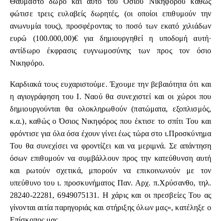
Θαυμαστό δώρο και αυτό του Οσίου Νικηφόρου καθώς
φώτισε τρεις ευλαβείς δωρητές, (οι οποίοι επιθυμούν την
ανωνυμία τους), προσφέροντας το ποσό των εκατό χιλιάδων
ευρώ (100.000,00)€ για δημιουργηθεί η υποδομή αυτή·
αντίδωρο έκφρασις ευγνωμοσύνης των προς τον όσιο
Νικηφόρο.
Καρδιακά τους ευχαριστούμε. Έχουμε την βεβαιότητα ότι και
η αγιογράφηση του Ι. Ναού θα συνεχιστεί και οι χώροι που
δημιουργούνται θα ολοκληρωθούν (πατώματα, εξοπλισμός,
κ.α.), καθώς ο Όσιος Νικηφόρος που έκτισε το σπίτι Του και
φρόντισε για όλα όσα έχουν γίνει έως τώρα στο ι.Προσκύνημα
Του θα συνεχίσει να φροντίζει και να μεριμνά. Σε απάντηση
όσων επιθυμούν να συμβάλλουν προς την κατεύθυνση αυτή
και ρωτούν σχετικά, μπορούν να επικοινωνούν με τον
υπεύθυνο του ι. προσκυνήματος Παν. Αρχ. π.Χρύσανθο, τηλ.
28240-22281, 6949075131. Η χάρις και οι πρεσβείες Του ας
γίνονται αιτία παρηγοριάς και στήριξης όλων μας», κατέληξε ο
Επίσκοπος μας.