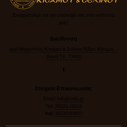
Ευχαριστούμε για την επίσκεψή σας στον ιστότοπό
μας!​
Διεύθυνση
Ιερά Μητρόπολις Κισάμου & Σελίνου Έδρα: Κίσαμος –
Χανιά Τ.Κ. 73400
Στοιχεία Επικοινωνίας
Email:
info@imks.gr
Τηλ:
28220-22018
Φαξ:
28220-83037