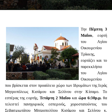
Την
Πέμπτη 3
Μαΐου
, εορτή
του Αγίου
Οικουμενίου
Τρίκκης,
εορτάζει και το
παρεκκλήσιο
του Αγίου
Οικουμενίου
που βρίσκεται στον προαύλειο χώρο των Ιδρυμάτων της Ιεράς
Μητροπόλεως Κισάμου και Σελίνου στην Κίσαμο. Το
εσπέρας της εορτής,
Τετάρτη 2 Μαΐου
και
ώρα 6:30μ.μ.
θα
τελεστεί πανηγυρικός εσπερινός, χοροστατούντος του
Σεβασμιωτάτου Μητροπολίτου Κισάμου και Σελίνου κ.