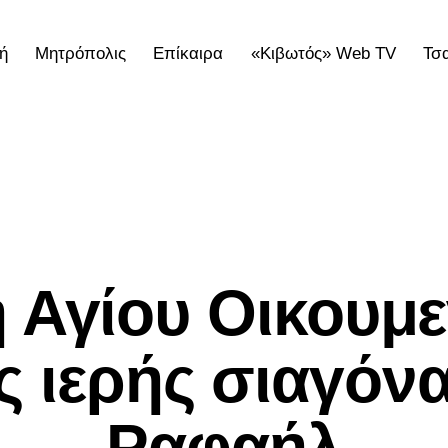
ή
Μητρόπολις
Επίκαιρα
«Κιβωτός» Web TV
Τσ
ολις
Επίκαιρα
«Κιβωτός» Web TV
Τσατσαρωνάκε
ΕΠΊΚΑΙΡΑ
 Αγίου Οικουμε
ς ιερής σιαγόνα
Ραφαήλ