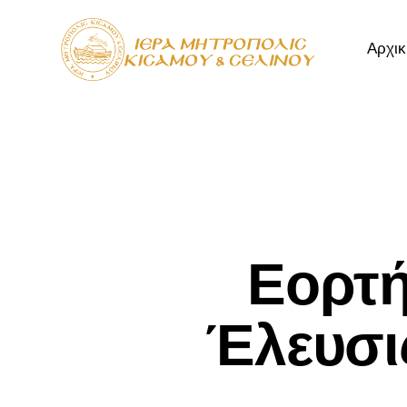
Αρχικ
Αρχική
Μητρόπ
Εορτή
Έλευσι