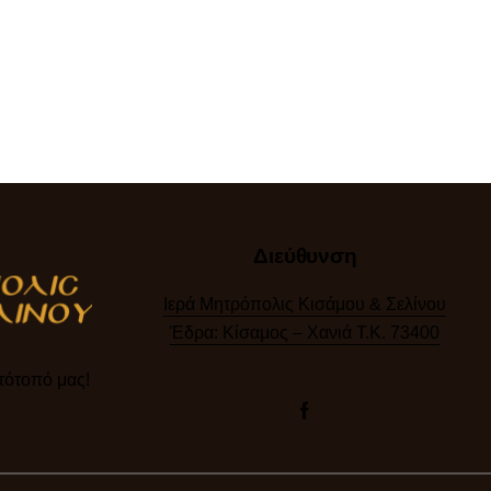
Διεύθυνση
Ιερά Μητρόπολις Κισάμου & Σελίνου
Έδρα: Κίσαμος – Χανιά Τ.Κ. 73400
ότοπό μας!​