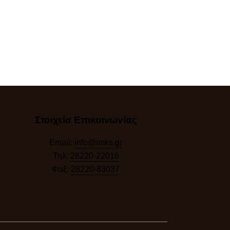
Στοιχεία Επικοινωνίας
Email:
info@imks.gr
Τηλ:
28220-22018
Φαξ:
28220-83037