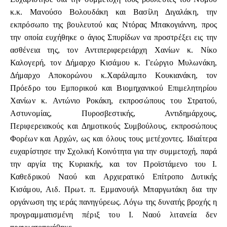
κ.κ. Μανούσο Βολουδάκη και Βασίλη Διγαλάκη, την
εκπρόσωπο της βουλευτού κας Ντόρας Μπακογιάννη, προς
την οποία ευχήθηκε ο άγιος Σπυρίδων να προστρέξει εις την
ασθένεια της, τον Αντιπεριφερειάρχη Χανίων κ. Νίκο
Καλογερή, τον Δήμαρχο Κισάμου κ. Γεώργιο Μυλωνάκη,
Δήμαρχο Αποκορώνου κ.Χαράλαμπο Κουκιανάκη, τον
Πρόεδρο του Εμπορικού και Βιομηχανικού Επιμελητηρίου
Χανίων κ. Αντώνιο Ροκάκη, εκπροσώπους του Στρατού,
Αστυνομίας, Πυροσβεστικής, Αντιδημάρχους,
Περιφερειακούς και Δημοτικούς Συμβούλους, εκπροσώπους
Φορέων και Αρχών, ως και όλους τους μετέχοντες. Ιδιαίτερα
ευχαρίστησε την Σχολική Κοινότητα για την συμμετοχή, παρά
την αργία της Κυριακής, και τον Προϊστάμενο του Ι.
Καθεδρικού Ναού και Αρχιερατικό Επίτροπο Δυτικής
Κισάμου, Αιδ. Πρωτ. π. Εμμανουήλ Μπαργωτάκη δια την
οργάνωση της ιεράς πανηγύρεως. Λόγω της δυνατής βροχής η
προγραμματισμένη πέριξ του Ι. Ναού λιτανεία δεν