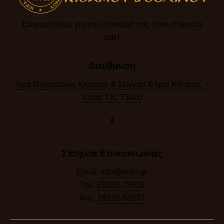
Ευχαριστούμε για την επίσκεψή σας στον ιστότοπό
μας!​
Διεύθυνση
Ιερά Μητρόπολις Κισάμου & Σελίνου Έδρα: Κίσαμος –
Χανιά Τ.Κ. 73400
Στοιχεία Επικοινωνίας
Email:
info@imks.gr
Τηλ:
28220-22018
Φαξ:
28220-83037