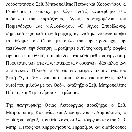
χοροστάτησε ο Σεβ. Μητροπολίτης Πέτρας και Χερρονήσου κ.
Γεράσιμος ο οποίος, με λόγο μεστό, αναφέρθηκε στο
πρόσωπο του εορτάζοντος Αγίου, συνευχομένου του
Ποιμενάρχου μας κ.Αμφιλοχίου. «Ο Άγιος Σπυρίδωνας,
σημείωσε ο χοροστατών Ιεράρχης, αγωνίστηκε να ανακαλύψει
το θέλημα του Θεού, με όπλο του την προσευχή, την
ταπείνωση, την άσκηση. Προτίμησε αντί της κοσμικής σοφίας
την σοφία του Θεού, η οποία ξεπερνά κάθε ανθρώπινη γνώση.
Προστάτης των φτωχών, πατέρας των ορφανών, δάσκαλος των
αμαρτωλών. Νίκησε τα σημεία των καιρών με την αγία του
βιοτή. Άγιοι δεν είναι αυτοί που μιλούν για τον Θεό, αλλά
αυτοί που μιλούν με τον Θεό», κατέληξε ο Σεβ. Μητροπολίτης
Πέτρας και Χερρονήσου κ. Γεράσιμος.
Της πανηγυρικής Θείας Λειτουργίας προεξήρχε ο Σεβ.
Μητροπολίτης Κυδωνίας και Αποκορώνου κ. Δαμασκηνός, ο
οποίος και κήρυξε τον θείο λόγο, συλλειτουργούντων του Σεβ.
Μητρ. Πέτρας και Χερρονήσου κ. Γερασίμου και ο Επίσκοπος