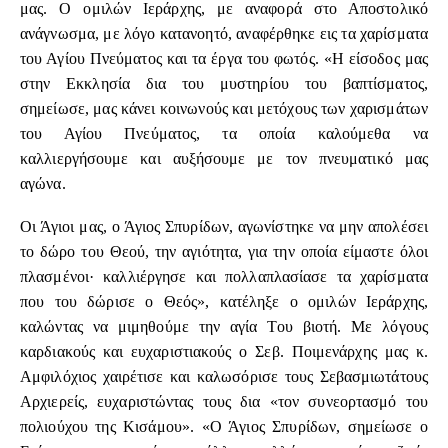
μας. Ο ομιλών Ιεράρχης, με αναφορά στο Αποστολικό
ανάγνωσμα, με λόγο κατανοητό, αναφέρθηκε εις τα χαρίσματα
του Αγίου Πνεύματος και τα έργα του φωτός. «Η είσοδος μας
στην Εκκλησία δια του μυστηρίου του βαπτίσματος,
σημείωσε, μας κάνει κοινωνούς και μετόχους των χαρισμάτων
του Αγίου Πνεύματος, τα οποία καλούμεθα να
καλλιεργήσουμε και αυξήσουμε με τον πνευματικό μας
αγώνα.
Οι Άγιοι μας, ο Άγιος Σπυρίδων, αγωνίστηκε να μην απολέσει
το δώρο του Θεού, την αγιότητα, για την οποία είμαστε όλοι
πλασμένοι· καλλιέργησε και πολλαπλασίασε τα χαρίσματα
που του δώρισε ο Θεός», κατέληξε ο ομιλών Ιεράρχης,
καλώντας να μιμηθούμε την αγία Του βιοτή. Με λόγους
καρδιακούς και ευχαριστιακούς ο Σεβ. Ποιμενάρχης μας κ.
Αμφιλόχιος χαιρέτισε και καλωσόρισε τους Σεβασμιωτάτους
Αρχιερείς, ευχαριστώντας τους δια «τον συνεορτασμό του
πολιούχου της Κισάμου». «Ο Άγιος Σπυρίδων, σημείωσε ο