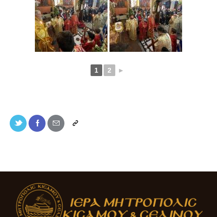
1
2
►