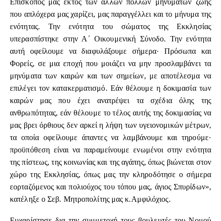
Επίσκοπος μας εκτός των άλλων πολλών μηνυμάτων ζωής
που απλόχερα μας χαρίζει, μας παραγγέλλει και το μήνυμα της
ενότητας. Την ενότητα του σώματος της Εκκλησίας
υπερασπίστηκε στην Α΄ Οικουμενική Σύνοδο. Την ενότητα
αυτή οφείλουμε να διαφυλάξουμε σήμερα· Πρόσωπα και
Φορείς, σε μια εποχή που μοιάζει να μην προσλαμβάνει τα
μηνύματα των καιρών και των σημείων, με αποτέλεσμα να
επιλέγει τον κατακερματισμό. Εάν θέλουμε η δοκιμασία των
καιρών μας που έχει ανατρέψει τα σχέδια όλης της
ανθρωπότητας, εάν θέλουμε το τέλος αυτής της δοκιμασίας να
μας βρει όρθιους δεν αρκεί η λήψη των υγειονομικών μέτρων,
τα οποία οφείλουμε άπαντες να λαμβάνουμε και τηρούμε·
προϋπόθεση είναι να παραμείνουμε ενωμένοι στην ενότητα
της πίστεως, της κοινωνίας και της αγάπης, όπως βιώνεται στον
χώρο της Εκκλησίας, όπως μας την κληροδότησε ο σήμερα
εορταζόμενος και πολιούχος του τόπου μας, άγιος Σπυρίδων»,
κατέληξε ο Σεβ. Μητροπολίτης μας κ.Αμφιλόχιος.
Ευχαρίστησε δια την συμμετοχή τους βουλευτές του Νομού