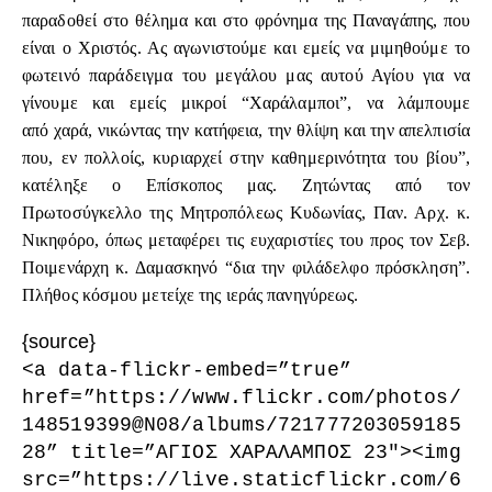
παραδοθεί στο θέλημα και στο φρόνημα της Παναγάπης, που
είναι ο Χριστός. Ας αγωνιστούμε και εμείς να μιμηθούμε το
φωτεινό παράδειγμα του μεγάλου μας αυτού Αγίου για να
γίνουμε και εμείς μικροί “Χαράλαμποι”, να λάμπουμε
από χαρά, νικώντας την κατήφεια, την θλίψη και την απελπισία
που, εν πολλοίς, κυριαρχεί στην καθημερινότητα του βίου”,
κατέληξε ο Επίσκοπος μας. Ζητώντας από τον
Πρωτοσύγκελλο της Μητροπόλεως Κυδωνίας, Παν. Αρχ. κ.
Νικηφόρο, όπως μεταφέρει τις ευχαριστίες του προς τον Σεβ.
Ποιμενάρχη κ. Δαμασκηνό “δια την φιλάδελφο πρόσκληση”.
Πλήθος κόσμου μετείχε της ιεράς πανηγύρεως.
{source}
<a data-flickr-embed=”true”
href=”https:
//www.flickr.com/photos/
148519399@N08/albums/721777203059185
28
” title=”ΑΓΙΟΣ ΧΑΡΑΛΑΜΠΟΣ 23″><img
src=”https://live.staticflickr.com/6