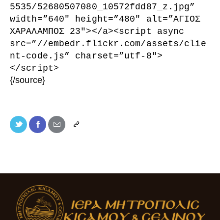
5535/52680507080_10572fdd87_z.jpg”
width=”640″ height=”480″ alt=”ΑΓΙΟΣ
ΧΑΡΑΛΑΜΠΟΣ 23″></a><script async
src=”//embedr.flickr.com/assets/clie
nt-code.js” charset=”utf-8″>
</script>
{/source}