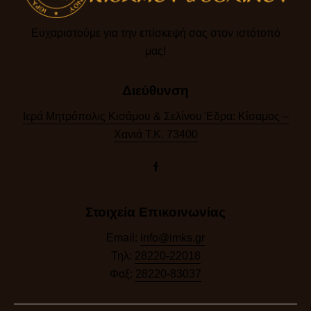
Ευχαριστούμε για την επίσκεψή σας στον ιστότοπό
μας!​
Διεύθυνση
Ιερά Μητρόπολις Κισάμου & Σελίνου Έδρα: Κίσαμος –
Χανιά Τ.Κ. 73400
Στοιχεία Επικοινωνίας
Email:
info@imks.gr
Τηλ:
28220-22018
Φαξ:
28220-83037