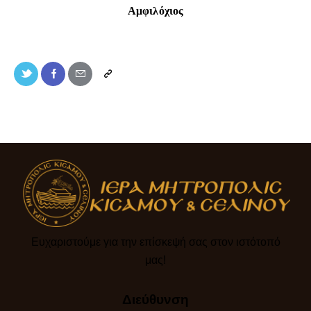
Αμφιλόχιος
Ευχαριστούμε για την επίσκεψή σας στον ιστότοπό
μας!​
Διεύθυνση