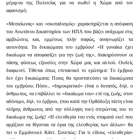
μέριμνα της Πολιτείας για να σωθεί η Χώρα από τον
αφανισμό;
«Μεσαίωνας» και «σκοταδισμός» χαρακτηρίζεται η απόφαση
του Ανωτάτου Δικαστηρίου των ΗΠΑ που βάζει ανάχωμα στις
αμβλώσεις και, εμμέσως πλήν σαφώς, αναγνωρίζει τα
αυτονόητα. Τα δικαιώματα του εμβρύου! «Η γυναίκα έχει
δικαίωμα να αποφασίζει για την ζωή της», διακηρύσσουν οι
πάσης φύσεως εξουσίες στην Χώρα μας και αλλού. Ουδείς
διαφωνεί. Τίθεται όπως επιτακτικό το ερώτημα: Το έμβρυο
δεν έχει δικαιώματα; Ποιος θα προστατεύσει τα δικαιώματα
του εμβρύου; Πόσο.. «δημοκρατικό» είναι ο δυνατός, δηλ. ο
άνθρωπος, να επιβάλλει το «δικαίωμα του» επί της ζωής, στον
αδύναμο, δηλ. το έμβρυο, (που κατά την Ορθόδοξη πίστη είναι
πλήρης άνθρωπος από την σύλληψη του) στερώντας του το
δικαίωμα της ζωής! «Η ελευθερία του ενός σταματά εκεί που
αρχίζουν να θίγονται τα όρια της ελευθερίας των άλλων» θα
πει ο Εμμάνουελ Κάντ. Συνεπώς: Για τι είδους «ελευθερία»