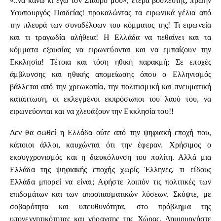
«..να κάνω κι εγώ τον Σταυρό μου», ετέρα βουλευτής, πρώην
Υφυπουργός Παιδείας! προκαλώντας τα ειρωνικά γέλια από
την πλευρά των συναδέλφων του κόμματος της! Τι ειρωνεία
και τι τραγωδία αλήθεια! Η Ελλάδα να πεθαίνει και τα
κόμματα εξουσίας να ειρωνεύονται και να εμπαίζουν την
Εκκλησία! Τέτοια και τόση ηθική παρακμή; Σε εποχές
άμβλυνσης και ηθικής απομείωσης όπου ο Ελληνισμός
βάλλεται από την χρεωκοπία, την πολιτισμική και πνευματική
κατάπτωση, οι εκλεγμένοι εκπρόσωποι του λαού του, να
ειρωνεύονται και να χλευάζουν την Εκκλησία του!!
Δεν θα σωθεί η Ελλάδα ούτε από την ψηφιακή εποχή που,
κάποιοι άλλοι, καυχώνται ότι την έφεραν. Χρήσιμος ο
εκσυγχρονισμός και η διευκόλυνση του πολίτη. Αλλά μια
Ελλάδα της ψηφιακής εποχής χωρίς Έλληνες, τι είδους
Ελλάδα μπορεί να είναι; Αφήστε λοιπόν τις πολιτικές των
επιδομάτων και των αποσπασματικών λύσεων. Σκύψτε, με
σοβαρότητα και υπευθυνότητα, στο πρόβλημα της
υπογεννητικότητας και γήρανσης της Χώρας. Δημιουργήστε