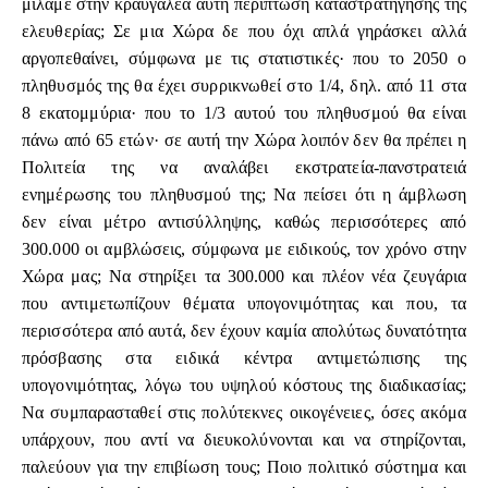
μιλάμε στην κραυγαλέα αυτή περίπτωση καταστρατήγησης της
ελευθερίας; Σε μια Χώρα δε που όχι απλά γηράσκει αλλά
αργοπεθαίνει, σύμφωνα με τις στατιστικές· που το 2050 ο
πληθυσμός της θα έχει συρρικνωθεί στο 1/4, δηλ. από 11 στα
8 εκατομμύρια· που το 1/3 αυτού του πληθυσμού θα είναι
πάνω από 65 ετών· σε αυτή την Χώρα λοιπόν δεν θα πρέπει η
Πολιτεία της να αναλάβει εκστρατεία-πανστρατειά
ενημέρωσης του πληθυσμού της; Να πείσει ότι η άμβλωση
δεν είναι μέτρο αντισύλληψης, καθώς περισσότερες από
300.000 οι αμβλώσεις, σύμφωνα με ειδικούς, τον χρόνο στην
Χώρα μας; Να στηρίξει τα 300.000 και πλέον νέα ζευγάρια
που αντιμετωπίζουν θέματα υπογονιμότητας και που, τα
περισσότερα από αυτά, δεν έχουν καμία απολύτως δυνατότητα
πρόσβασης στα ειδικά κέντρα αντιμετώπισης της
υπογονιμότητας, λόγω του υψηλού κόστους της διαδικασίας;
Να συμπαρασταθεί στις πολύτεκνες οικογένειες, όσες ακόμα
υπάρχουν, που αντί να διευκολύνονται και να στηρίζονται,
παλεύουν για την επιβίωση τους; Ποιο πολιτικό σύστημα και