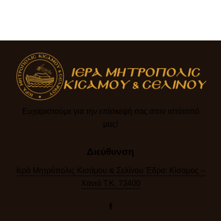
Ευχαριστούμε για την επίσκεψή σας στον ιστότοπό
μας!​
Διεύθυνση
Ιερά Μητρόπολις Κισάμου & Σελίνου Έδρα: Κίσαμος –
Χανιά Τ.Κ. 73400