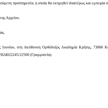
ύμενη προϋπηρεσία, η οποία θα εκτιμηθεί ιδιαιτέρως και εμπειρία σ
ης Αρχείου.
ας.
ς Ιουνίου, στη διεύθυνση Ορθόδοξος Ακαδημία Κρήτης, 73006 Κο
2824022245/22500 (Γραμματεία).