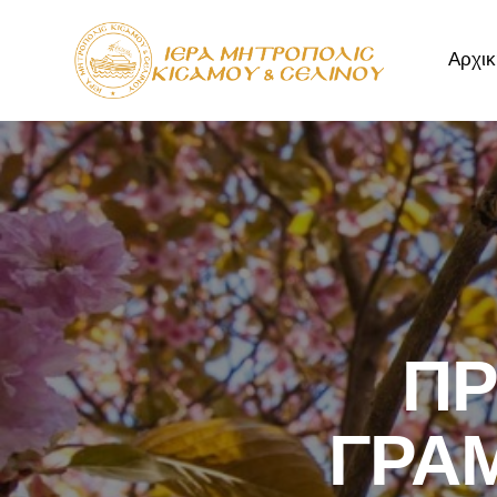
Αρχικ
Αρχική
Μητρόπ
ΠΡ
ΓΡΑΜ