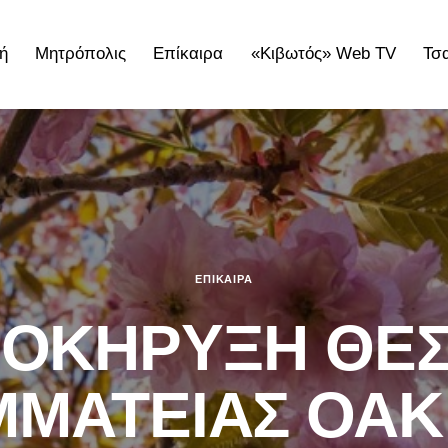
ή
Μητρόπολις
Επίκαιρα
«Κιβωτός» Web TV
Τσ
ολις
Επίκαιρα
«Κιβωτός» Web TV
Τσατσαρωνάκε
ΕΠΊΚΑΙΡΑ
ΟΚΗΡΥΞΗ ΘΕ
ΜΑΤΕΙΑΣ ΟΑΚ