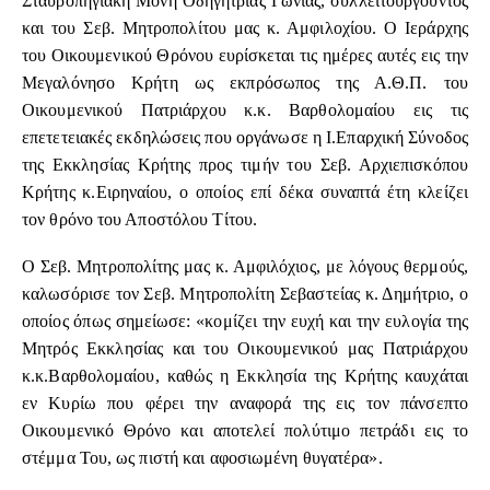
Σταυροπηγιακή Μονή Οδηγητρίας Γωνιάς, συλλειτουργούντος
και του Σεβ. Μητροπολίτου μας κ. Αμφιλοχίου. Ο Ιεράρχης
του Οικουμενικού Θρόνου ευρίσκεται τις ημέρες αυτές εις την
Μεγαλόνησο Κρήτη ως εκπρόσωπος της Α.Θ.Π. του
Οικουμενικού Πατριάρχου κ.κ. Βαρθολομαίου εις τις
επετετειακές εκδηλώσεις που οργάνωσε η Ι.Επαρχική Σύνοδος
της Εκκλησίας Κρήτης προς τιμήν του Σεβ. Αρχιεπισκόπου
Κρήτης κ.Ειρηναίου, ο οποίος επί δέκα συναπτά έτη κλείζει
τον θρόνο του Αποστόλου Τίτου.
Ο Σεβ. Μητροπολίτης μας κ. Αμφιλόχιος, με λόγους θερμούς,
καλωσόρισε τον Σεβ. Μητροπολίτη Σεβαστείας κ. Δημήτριο, ο
οποίος όπως σημείωσε: «κομίζει την ευχή και την ευλογία της
Μητρός Εκκλησίας και του Οικουμενικού μας Πατριάρχου
κ.κ.Βαρθολομαίου, καθώς η Εκκλησία της Κρήτης καυχάται
εν Κυρίω που φέρει την αναφορά της εις τον πάνσεπτο
Οικουμενικό Θρόνο και αποτελεί πολύτιμο πετράδι εις το
στέμμα Του, ως πιστή και αφοσιωμένη θυγατέρα».