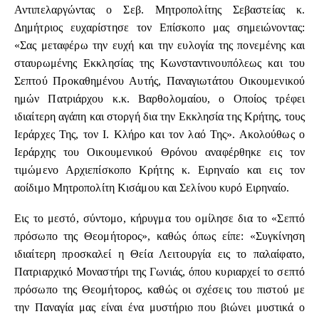
Αντιπελαργώντας ο Σεβ. Μητροπολίτης Σεβαστείας κ.
Δημήτριος ευχαρίστησε τον Επίσκοπο μας σημειώνοντας:
«Σας μεταφέρω την ευχή και την ευλογία της πονεμένης και
σταυρωμένης Εκκλησίας της Κωνσταντινουπόλεως και του
Σεπτού Προκαθημένου Αυτής, Παναγιωτάτου Οικουμενικού
ημών Πατριάρχου κ.κ. Βαρθολομαίου, ο Οποίος τρέφει
ιδιαίτερη αγάπη και στοργή δια την Εκκλησία της Κρήτης, τους
Ιεράρχες Της, τον Ι. Κλήρο και τον λαό Της». Ακολούθως ο
Ιεράρχης του Οικουμενικού Θρόνου αναφέρθηκε εις τον
τιμώμενο Αρχιεπίσκοπο Κρήτης κ. Ειρηναίο και εις τον
αοίδιμο Μητροπολίτη Κισάμου και Σελίνου κυρό Ειρηναίο.
Εις το μεστό, σύντομο, κήρυγμα του ομίλησε δια το «Σεπτό
πρόσωπο της Θεομήτορος», καθώς όπως είπε: «Συγκίνηση
ιδιαίτερη προσκαλεί η Θεία Λειτουργία εις το παλαίφατο,
Πατριαρχικό Μοναστήρι της Γωνιάς, όπου κυριαρχεί το σεπτό
πρόσωπο της Θεομήτορος, καθώς οι σχέσεις του πιστού με
την Παναγία μας είναι ένα μυστήριο που βιώνει μυστικά ο