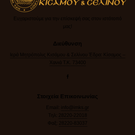
Ευχαριστούμε για την επίσκεψή σας στον ιστότοπό
μας!​
Διεύθυνση
Ιερά Μητρόπολις Κισάμου & Σελίνου Έδρα: Κίσαμος –
Χανιά Τ.Κ. 73400
Στοιχεία Επικοινωνίας
Email:
info@imks.gr
Τηλ:
28220-22018
Φαξ:
28220-83037