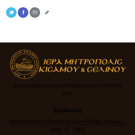
Ευχαριστούμε για την επίσκεψή σας στον ιστότοπό
μας!​
Διεύθυνση
Ιερά Μητρόπολις Κισάμου & Σελίνου Έδρα: Κίσαμος –
Χανιά Τ.Κ. 73400