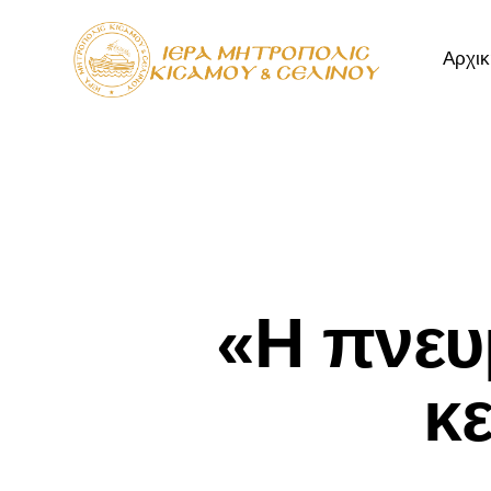
Αρχικ
Αρχική
Μητρόπ
«Η πνευμ
κ