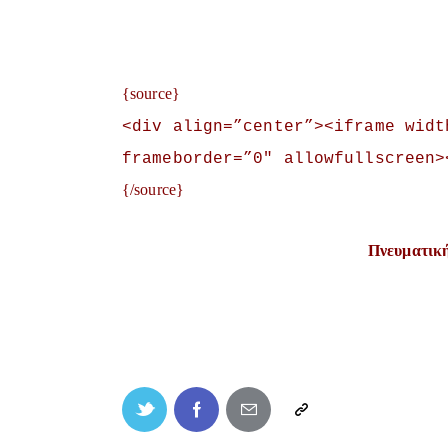
{source}
<
div align=”center”
>
<
iframe widt
frameborder=”0″ allowfullscreen
>
{/source}
Πνευματική