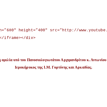
h=”680″ height=”400″ src=”http://www.youtube
<
/iframe
>
<
/div
>
 ομιλία υπό του Πανοσιολογιωτάτου Αρχιμανδρίτου κ. Αντωνίο
Ιεροκήρυκος της Ι.Μ. Γορτύνης και Αρκαδίας.