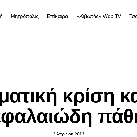
ή
Μητρόπολις
Επίκαιρα
«Κιβωτός» Web TV
Τσ
ολις
Επίκαιρα
«Κιβωτός» Web TV
Τσατσαρωνάκε
ΕΠΊΚΑΙΡΑ
ατική κρίση κα
εφαλαιώδη πάθ
2 Απριλίου 2013