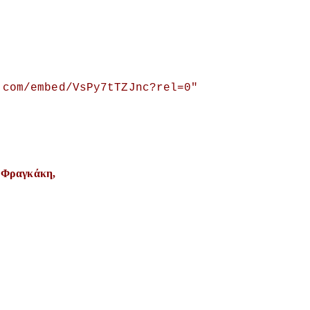
.com/embed/VsPy7tTZJnc?rel=0″
υ Φραγκάκη,