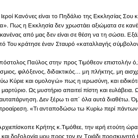
Ιεροί Κανόνες είναι το Πηδάλιο της Εκκλησίας Σου 
α». Πως η Εκκλησία δεν χρωστάει αξιώματα σε κανέ
ι κανένας από μας δεν είναι σε θέση να τη σώσει. Ε
αυτό Του κράτησε έναν Σταυρό «καταλλαγής σύμβολο
όστολος Παύλος στην προς Τιμόθεον επιστολήν ό,τι
μιος, φιλόξενος, διδακτικός… μη πλήκτης, μη αισχρ
ύω Κύριε και ομολογώ» πως η ιερωσύνη, και ειδικότ
αι μαρτύριο. Ως μυστήριο απαιτεί πίστη και ευλάβεια.
 αυταπάρνηση. Δεν ξέρω τι απ΄ όλα αυτά διαθέτω. 
λή προαίρεση. «Τι ανταποδώσω τω Κυρίω περί πάντω
Αρχιεπίσκοπε Κρήτης κ.Τιμόθεε, την ιερή ετούτη ώρ
 και δοξολογία μου προς τον εν Τριάδι προσκυνητό Θ