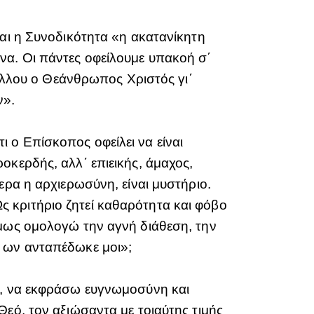
και η Συνοδικότητα «η ακατανίκητη
να. Οι πάντες οφείλουμε υπακοή σ΄
ξάλλου ο Θεάνθρωπος Χριστός γι΄
ν».
 ο Επίσκοπος οφείλει να είναι
οκερδής, αλλ΄ επιεικής, άμαχος,
ερα η αρχιερωσύνη, είναι μυστήριο.
 Ως κριτήριο ζητεί καθαρότητα και φόβο
Όμως ομολογώ την αγνή διάθεση, την
ν ων ανταπέδωκε μοι»;
α, να εκφράσω ευγνωμοσύνη και
εό, τον αξιώσαντα με τοιαύτης τιμής