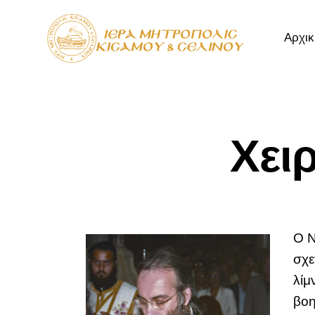
Αρχικ
Αρχική
Μητρόπ
Χει
Ο Ν
σχε
λίμ
βοη