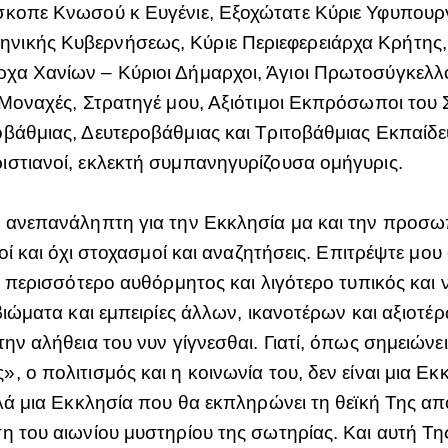
σκοπε Κνωσού κ Ευγένιε, Εξοχώτατε Κύριε Υφυπουρ
ικής Κυβερνήσεως, Κύριε Περιεφερειάρχα Κρήτης, 
χα Χανίων – Κύριοι Δήμαρχοι, Άγιοι Πρωτοσύγκελλο
 Μοναχές, Στρατηγέ μου, Αξιότιμοι Εκπρόσωποι του 
οβάθμιας, Δευτεροβάθμιας και Τριτοβάθμιας Εκπαίδε
ιστιανοί, εκλεκτή συμπανηγυρίζουσα ομήγυρις.
 ανεπανάληπτη για την Εκκλησία μα και την προσωπ
κοί και όχι στοχασμοί και αναζητήσεις. Επιτρέψτε μ
ι περισσότερο αυθόρμητος και λιγότερο τυπικός και 
 βιώματα και εμπειρίες άλλων, ικανοτέρων και αξιοτ
ην αλήθεια του νυν γίγνεσθαι. Γιατί, όπως σημειώνε
, ο πολιτισμός και η κοινωνία του, δεν είναι μια Ε
λά μια Εκκλησία που θα εκπληρώνει τη θεϊκή Της απο
η του αιωνίου μυστηρίου της σωτηρίας. Και αυτή Τ