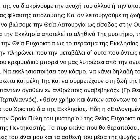
της να διακρίνουμε την ανοχή του άλλου ή την υπομ
ιας φίλαυτης απόλαυσης; Και αν λειτουργούμε τη ζω
να βιώσομε την Θεία Λειτουργία ως είσοδος στην Ου
 την Εκκλησία αποτελεί το αληθινό Της μυστήριο, τη
την Θεία Ευχαριστία ως το πέρασμα της Εκκλησίας 
ν πληρώνει, που την μεταβάλει σ΄ αυτό που όντως εί
ου κρεμμυδιού μπορεί να μας λυτρώσει από την ανυπ
Να εκκλησιοποιήσει τον κόσμο, να κάνει δηλαδή το
σωπα και μέλη Της και να συμμετέχουν στη ζωή της
ο πάντων αγαθών εν ανθρώποις αναβεβηκός» (Γρ.Θεολ.)
Τερτυλιαννός). «θείον χρήμα και όντων απάντων το τ
υ του Χριστού δια της Εκκλησίας. Ήδη η «Ευλογημέν
 την Ωραία Πύλη του μυστηρίου της Θείας Ευχαριστία
της Πεντηκοστής. Το πυρ εκείνο που θα θεραπεύσει, 
ις του είναι μου και τα ασθενή του μέσα της ψυχής 