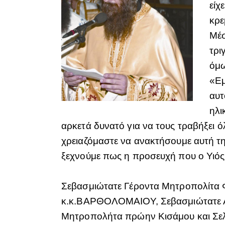
είχ
κρε
Μέσ
τρι
όμω
«Εμ
αυτ
ηλι
αρκετά δυνατό για να τους τραβήξει 
χρειαζόμαστε να ανακτήσουμε αυτή τ
ξεχνούμε πως η προσευχή που ο Υιός 
Σεβασμιώτατε Γέροντα Μητροπολίτα 
κ.κ.ΒΑΡΘΟΛΟΜΑΙΟΥ, Σεβασμιώτατε Αρχ
Μητροπολήτα πρώην Κισάμου και Σελί