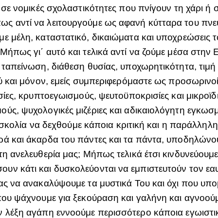
ε σε νομικές σχολαστικότητες που πνίγουν τη χάρι ή
ς αντί να λειτουργούμε ως αφανή κύτταρα του πνευ
ε μέλη, καταστατικό, δικαιώματα και υποχρεώσεις τ
Μήπως γι΄ αυτό και τελικά αντί να ζούμε μέσα στην
 ταπείνωση, διάθεση θυσίας, υποχωρητικότητα, τιμ
ύ και μόνον, εμείς συμπεριφερόμαστε ως προσωρινοί 
σίες, κρυπτοεγωισμούς, ψευτοϋποκρισίες και μικροϊδ
ύς, ψυχολογικές μιζέριες και αδικαιολόγητη εγκωσ
 δυσκολία να δεχθούμε κάποια κριτική και η παράλληλ
ρά και άκαρδα του πάντες και τα πάντα, υποδηλώνο
τη ανελευθερία μας; Μήπως τελικά έτσι κινδυνεύουμ
ν κάτι και δυσκολεύονται να εμπιστευτούν τον εαυ
μας να ανακαλύψουμε τα μυστικά Του και όχι που υπ
που ψάχνουμε για ξεκούραση και γαλήνη και αγνοούμ
ν λέξη αγάπη εννοούμε περισσότερο κάποια εγωιστι