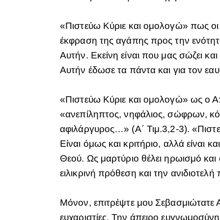
«Πιστεύω Κύριε και ομολογώ» πως οι 
έκφραση της αγάπης προς την ενότητ
Αυτήν. Εκείνη είναι που μας σώζει κα
Αυτήν έδωσε τα πάντα και για τον ε
«Πιστεύω Κύριε και ομολογώ» ως ο Απ
«ανεπίληπτος, νηφάλιος, σώφρων, κόσ
αφιλάργυρος…» (Α΄ Τιμ.3,2-3). «Πιστε
Είναι όμως και κριτήριο, αλλά είναι κ
Θεού. Ως μαρτύριο θέλει ηρωισμό και
ειλικρινή πρόθεση και την ανιδιοτε
Μόνον, επιτρέψτε μου Σεβασμιώτατε 
ευχαριστίες. Την άπειρο ευγνωμοσύνη