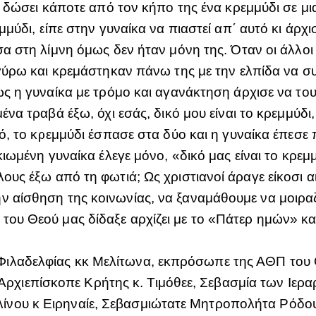
ε δώσει κάποτε από τον κήπο της ένα κρεμμύδι σε μι
μμύδι, είπε στην γυναίκα να πιαστεί απ΄ αυτό κι άρχ
α στη λίμνη όμως δεν ήταν μόνη της. Όταν οι άλλοι 
γύρω και κρεμάστηκαν πάνω της με την ελπίδα να συρ
ς η γυναίκα με τρόμο και αγανάκτηση άρχισε να του
ένα τραβά έξω, όχι εσάς, δικό μου είναι το κρεμμύδι,
ό, το κρεμμύδι έσπασε στα δύο και η γυναίκα έπεσε 
κιωμένη γυναίκα έλεγε μόνο, «δικό μας είναι το κρε
όλους έξω από τη φωτιά; Ως χριστιανοί άραγε είκοσ
ην αίσθηση της κοινωνίας, να ξαναμάθουμε να μοιρ
του Θεού μας δίδαξε αρχίζει με το «Πάτερ ημών» και
Φιλαδελφίας κκ Μελίτωνα, εκπρόσωπε της ΑΘΠ του 
ιεπίσκοπε Κρήτης κ. Τιμόθεε, Σεβασμία των Ιερα
νου κ Ειρηναίε, Σεβασμιώτατε Μητροπολήτα Ρόδου 