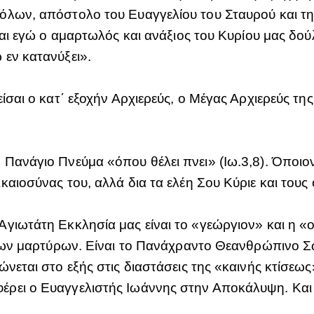
όλων, απόστολο του Ευαγγελίου του Σταυρού και τη
 και εγώ ο αμαρτωλός και ανάξιος του Κυρίου μας δ
εν κατανύξει».
ίσαι ο κατ΄ εξοχήν Αρχιερεύς, ο Μέγας Αρχιερεύς της
Πανάγιο Πνεύμα «όπου θέλει πνει» (Ιω.3,8). Όποιον
αιοσύνας του, αλλά δια τα ελέη Σου Κύριε και τους 
γιωτάτη Εκκλησία μας είναι το «γεώργιον» και η «
α των μαρτύρων. Είναι το Πανάχραντο Θεανθρώπινο
νεται στο εξής στις διαστάσεις της «καινής κτίσεως
ρει ο Ευαγγελιστής Ιωάννης στην Αποκάλυψη. Και 