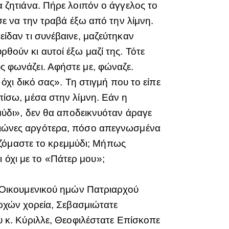
α ζητιάνα. Πήρε λοιπόν ο άγγελος το
ισε να την τραβά έξω από την λίμνη.
είδαν τι συνέβαινε, μαζεύτηκαν
θούν κι αυτοί έξω μαζί της. Τότε
ς φωνάζει. Αφήστε με, φώναζε.
 όχι δικό σας». Τη στιγμή που το είπε
πίσω, μέσα στην λίμνη. Εάν η
μμύδι», δεν θα αποδεικνυόταν άραγε
ι αιώνες αργότερα, πόσο απεγνωσμένα
αζόμαστε το κρεμμύδι; Μήπως
 όχι με το «Πάτερ μου»;
Οικουμενικού ημών Πατριαρχού
ρχών χορεία, Σεβασμιώτατε
κ. Κύριλλε, Θεοφιλέστατε Επίσκοπε