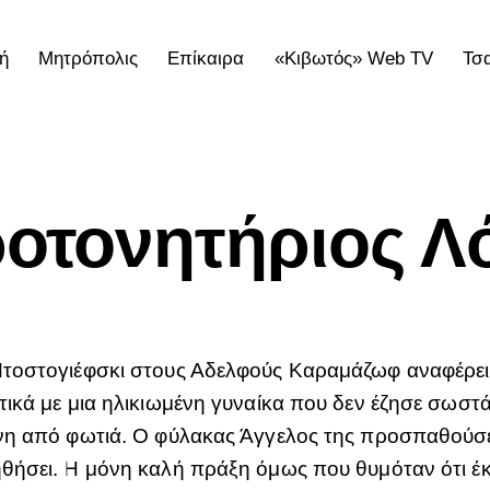
ή
Μητρόπολις
Επίκαιρα
«Κιβωτός» Web TV
Τσ
ολις
Επίκαιρα
«Κιβωτός» Web TV
Τσατσαρωνάκε
ροτονητήριος Λ
τοστογιέφσκι στους Αδελφούς Καραμάζωφ αναφέρει 
τικά με μια ηλικιωμένη γυναίκα που δεν έζησε σωστά
νη από φωτιά. Ο φύλακας Άγγελος της προσπαθούσε 
θήσει. Η μόνη καλή πράξη όμως που θυμόταν ότι έκ