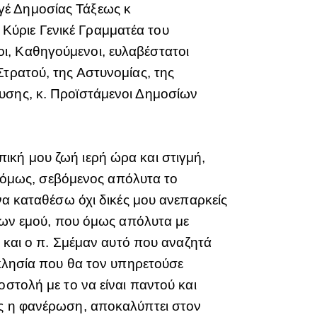
γέ Δημοσίας Τάξεως κ
Κύριε Γενικέ Γραμματέα του
ι, Καθηγούμενοι, ευλαβέστατοι
Στρατού, της Αστυνομίας, της
υσης, κ. Προϊστάμενοι Δημοσίων
ική μου ζωή ιερή ώρα και στιγμή,
ου όμως, σεβόμενος απόλυτα το
να καταθέσω όχι δικές μου ανεπαρκείς
έρων εμού, που όμως απόλυτα με
ι και ο π. Σμέμαν αυτό που αναζητά
κκλησία που θα τον υπηρετούσε
στολή με το να είναι παντού και
ης η φανέρωση, αποκαλύπτει στον