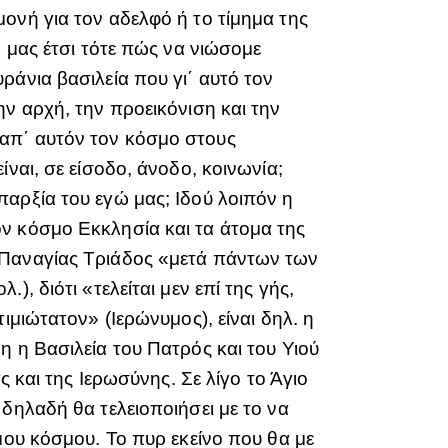
ονή για τον αδελφό ή το τίμημα της
ή μας έτσι τότε πώς να νιώσομε
ράνια βασιλεία που γι΄ αυτό τον
ν αρχή, την προεικόνιση και την
απ΄ αυτόν τον κόσμο στους
ναι, σε είσοδο, άνοδο, κοινωνία;
αρξία του εγώ μας; Ιδού λοιπόν η
ν κόσμο Εκκλησία και τα άτομα της
 Παναγίας Τριάδος «μετά πάντων των
, διότι «τελείται μεν επί της γής,
ιμιώτατον» (Ιερώνυμος), είναι δηλ. η
η η Βασιλεία του Πατρός και του Υιού
ς και της Ιερωσύνης. Σε λίγο το Άγιο
δηλαδή θα τελειοποιήσει με το να
μου κόσμου. Το πυρ εκείνο που θα με