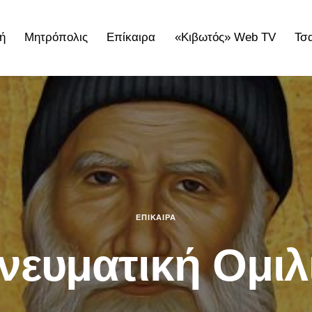
ή
Μητρόπολις
Επίκαιρα
«Κιβωτός» Web TV
Τσ
ολις
Επίκαιρα
«Κιβωτός» Web TV
Τσατσαρωνάκε
ΕΠΊΚΑΙΡΑ
νευματική Ομιλ