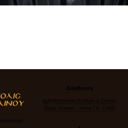
Διεύθυνση
Ιερά Μητρόπολις Κισάμου & Σελίνου
Έδρα: Κίσαμος – Χανιά Τ.Κ. 73400
ότοπό μας!​