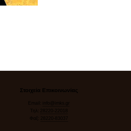
Στοιχεία Επικοινωνίας
Email:
info@imks.gr
Τηλ:
28220-22018
Φαξ:
28220-83037