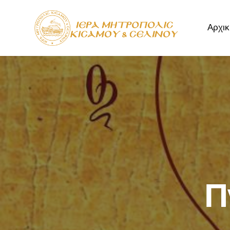
Αρχικ
Αρχική
Μητρόπ
Π