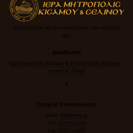
Ευχαριστούμε για την επίσκεψή σας στον ιστότοπό
μας!​
Διεύθυνση
Ιερά Μητρόπολις Κισάμου & Σελίνου Έδρα: Κίσαμος –
Χανιά Τ.Κ. 73400
Στοιχεία Επικοινωνίας
Email:
info@imks.gr
Τηλ:
28220-22018
Φαξ:
28220-83037