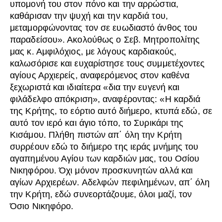
υπομονή του στον πόνο και την αρρώστια,
καθάρισαν την ψυχή και την καρδιά του,
μεταμορφώνοντας τον σε ευωδιαστό άνθος του
παραδείσου». Ακολούθως ο Σεβ. Μητροπολίτης
μας κ. Αμφιλόχιος, με λόγους καρδιακούς,
καλωσόρισε και ευχαρίστησε τους συμμετέχοντες
αγίους Αρχιερείς, αναφερόμενος στον καθένα
ξεχωριστά και ιδιαίτερα «δια την ευγενή και
φιλάδελφο απόκριση», αναφέροντας: «Η καρδιά
της Κρήτης, το εόρτιο αυτό διήμερο, κτυπά εδώ, σε
αυτό τον ιερό και άγιο τόπο, το Συρικάρι της
Κισάμου. Πλήθη πιστών απ΄ όλη την Κρήτη
συρρέουν εδώ το διήμερο της ιεράς μνήμης του
αγαπημένου Αγίου των καρδιών μας, του Οσίου
Νικηφόρου. Όχι μόνον προσκυνητών αλλά και
αγίων Αρχιερέων. Αδελφών πεφιλημένων, απ΄ όλη
την Κρήτη, εδώ συνεορτάζουμε, όλοι μαζί, τον
Όσιο Νικηφόρο.