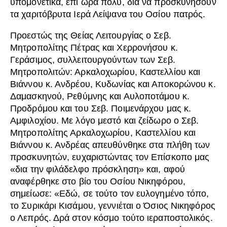
υπομονετικά, επί ώρα πολύ, δια να προσκυνήσουν
τα χαριτόβρυτα Ιερά Λείψανα του Οσίου πατρός.
Προεστώς της Θείας Λειτουργίας ο Σεβ.
Μητροπολίτης Πέτρας και Χερρονήσου κ.
Γεράσιμος, συλλειτουργούντων των Σεβ.
Μητροπολιτών: Αρκαλοχωρίου, Καστελλίου και
Βιάννου κ. Ανδρέου, Κυδωνίας και Αποκορώνου κ.
Δαμασκηνού, Ρεθύμνης και Αυλοποτάμου κ.
Προδρόμου και του Σεβ. Ποιμενάρχου μας κ.
Αμφιλοχίου. Με λόγο μεστό και ζείδωρο ο Σεβ.
Μητροπολίτης Αρκαλοχωρίου, Καστελλίου και
Βιάννου κ. Ανδρέας απευθύνθηκε στα πλήθη των
προσκυνητών, ευχαριστώντας τον Επίσκοπο μας
«δια την φιλάδελφο πρόσκληση» και, αφού
αναφέρθηκε στο βίο του Οσίου Νικηφόρου,
σημείωσε: «Εδώ, σε τούτο τον ευλογημένο τόπο,
το Συρικάρι Κισάμου, γεννιέται ο Όσιος Νικηφόρος
ο Λεπρός. Δρά στον κόσμο τούτο ιεραποστολικός.