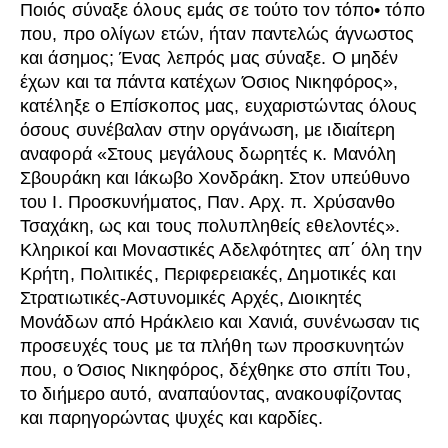
Ποιός σύναξε όλους εμάς σε τούτο τον τόπο• τόπο
που, προ ολίγων ετών, ήταν παντελώς άγνωστος
και άσημος; Ένας λεπρός μας σύναξε. Ο μηδέν
έχων και τα πάντα κατέχων Όσιος Νικηφόρος»,
κατέληξε ο Επίσκοπος μας, ευχαριστώντας όλους
όσους συνέβαλαν στην οργάνωση, με ιδιαίτερη
αναφορά «Στους μεγάλους δωρητές κ. Μανόλη
Σβουράκη και Ιάκωβο Χονδράκη. Στον υπεύθυνο
του Ι. Προσκυνήματος, Παν. Αρχ. π. Χρύσανθο
Τσαχάκη, ως και τους πολυπληθείς εθελοντές».
Κληρικοί και Μοναστικές Αδελφότητες απ΄ όλη την
Κρήτη, Πολιτικές, Περιφερειακές, Δημοτικές και
Στρατιωτικές-Αστυνομικές Αρχές, Διοικητές
Μονάδων από Ηράκλειο και Χανιά, συνένωσαν τις
προσευχές τους με τα πλήθη των προσκυνητών
που, ο Όσιος Νικηφόρος, δέχθηκε στο σπίτι Του,
το διήμερο αυτό, αναπαύοντας, ανακουφίζοντας
και παρηγορώντας ψυχές και καρδίες.