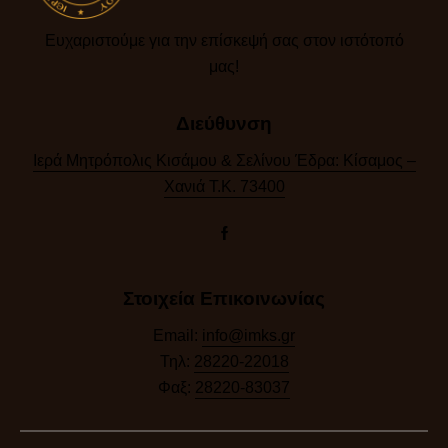
Ευχαριστούμε για την επίσκεψή σας στον ιστότοπό
μας!​
Διεύθυνση
Ιερά Μητρόπολις Κισάμου & Σελίνου Έδρα: Κίσαμος –
Χανιά Τ.Κ. 73400
Στοιχεία Επικοινωνίας
Email:
info@imks.gr
Τηλ:
28220-22018
Φαξ:
28220-83037