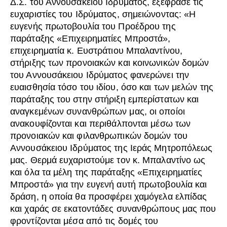
Δ.Σ. του Αννουσάκειου Ιδρύματος, εξέφρασε τις
ευχαριστίες του Ιδρύματος, σημειώνοντας: «Η
ευγενής πρωτοβουλία του Προέδρου της
παράταξης «Επιχειρηματίες Μπροστά»,
επιχειρηματία κ. Ευστράτιου Μπαλαντίνου,
στήριξης των προνοιακών και κοινωνικών δομών
του Αννουσάκειου Ιδρύματος φανερώνει την
ευαισθησία τόσο του ιδίου, όσο και των μελών της
παράταξης του στην στήριξη εμπερίστατων και
αναγκεμένων συνανθρώπων μας, οι οποίοι
ανακουφίζονται και περιθάλπονται μέσω των
προνοιακών και φιλανθρωπικών δομών του
Αννουσάκειου Ιδρύματος της Ιεράς Μητροπόλεως
μας. Θερμά ευχαριστούμε τον κ. Μπαλαντίνο ως
και όλα τα μέλη της παράταξης «Επιχειρηματίες
Μπροστά» για την ευγενή αυτή πρωτοβουλία και
δράση, η οποία θα προσφέρει χαμόγελα ελπίδας
και χαράς σε εκατοντάδες συνανθρώπους μας που
φροντίζονται μέσα από τις δομές του