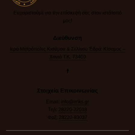
Ευχαριστούμε για την επίσκεψή σας στον ιστότοπό
μας!​
Διεύθυνση
Ιερά Μητρόπολις Κισάμου & Σελίνου Έδρα: Κίσαμος –
Χανιά Τ.Κ. 73400
Στοιχεία Επικοινωνίας
Email:
info@imks.gr
Τηλ:
28220-22018
Φαξ:
28220-83037