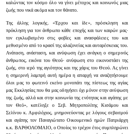
καλώντας τον κόσμο όλο να γίνει μέτοχος και κοινωνός μιας
ζωής που νικά ακόμα και τον θάνατο.
Της άλλης λογικής. «Έρχου και ίδε», πρόσκληση και
πρόκληση για τον άνθρωπο κάθε εποχής και των καιρών μας·
τον εγκλωβισμένο στις φοβίες και ανασφάλειες του και
μεθυσμένο από το κρασί της αλαζονείας και αυταρέσκειας του.
Ανάταση, ανάσταση, και ανύψωση έχει ανάγκη ο σημερινός
άνθρωπος, εικόνα του Θεού· ανύψωση στο εικονοστάσι της
ζωής, στο ιερό της αγιότητος και της χάρις του Θεού. Ας γίνει
η σημερινή λαμπρή αυτή ημέρα η απαρχή να αναζητήσουμε
όλοι μας το φωτεινό εκείνο μονοπάτι της πίστεως της αγίας
μας Εκκλησίας που θα μας οδηγήσει όχι μόνον στην ανύψωση
της ζωής, αλλά και στην κοινωνία της ενότητας και αγάπης με
τον Θεό», κατέληξε ο Σεβ. Μητροπολίτης Κισάμου και
Σελίνου κ. Αμφιλόχιος, μνημονεύοντας με λόγους σεβασμού
και αγάπης τον Παναγιώτατο Οικουμενικό ημών Πατριάρχη
κ.κ. ΒΑΡΘΟΛΟΜΑΙΟ, ο Οποίος το τρέχον έτος συμπληρώνει