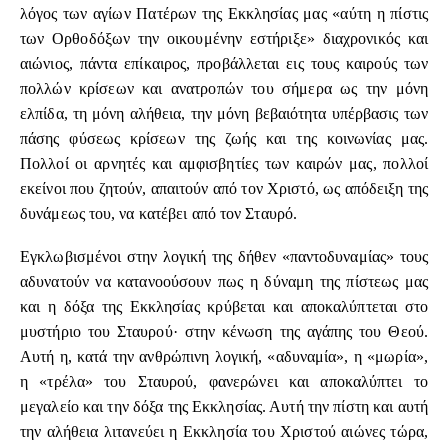
λόγος των αγίων Πατέρων της Εκκλησίας μας «αύτη η πίστις
των Ορθοδόξων την οικουμένην εστήριξε» διαχρονικός και
αιώνιος, πάντα επίκαιρος, προβάλλεται εις τους καιρούς των
πολλών κρίσεων και ανατροπών του σήμερα ως την μόνη
ελπίδα, τη μόνη αλήθεια, την μόνη βεβαιότητα υπέρβασις των
πάσης φύσεως κρίσεων της ζωής και της κοινωνίας μας.
Πολλοί οι αρνητές και αμφισβητίες των καιρών μας, πολλοί
εκείνοι που ζητούν, απαιτούν από τον Χριστό, ως απόδειξη της
δυνάμεως του, να κατέβει από τον Σταυρό.
Εγκλωβισμένοι στην λογική της δήθεν «παντοδυναμίας» τους
αδυνατούν να κατανοούσουν πως η δύναμη της πίστεως μας
και η δόξα της Εκκλησίας κρύβεται και αποκαλύπτεται στο
μυστήριο του Σταυρού· στην κένωση της αγάπης του Θεού.
Αυτή η, κατά την ανθρώπινη λογική, «αδυναμία», η «μωρία»,
η «τρέλα» του Σταυρού, φανερώνει και αποκαλύπτει το
μεγαλείο και την δόξα της Εκκλησίας. Αυτή την πίστη και αυτή
την αλήθεια λιτανεύει η Εκκλησία του Χριστού αιώνες τώρα,