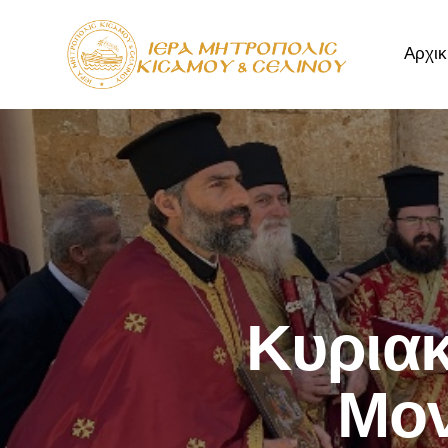
Αρχικ
Αρχική
Μητρόπ
Κυριακ
Μον