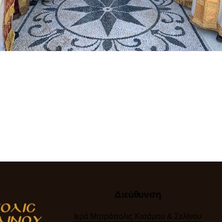
Διεύθυνση
Ιερά Μητρόπολις Κισάμου & Σελίνου