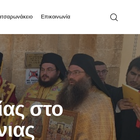
ατσαρωνάκειο
Επικοινωνία
ιο
Επικοινωνία
ίας στο
νιας