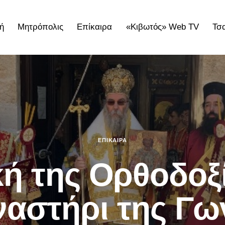
ή
Μητρόπολις
Επίκαιρα
«Κιβωτός» Web TV
Τσ
ολις
Επίκαιρα
«Κιβωτός» Web TV
Τσατσαρωνάκε
ΕΠΊΚΑΙΡΑ
ή της Ορθοδοξ
αστήρι της Γω