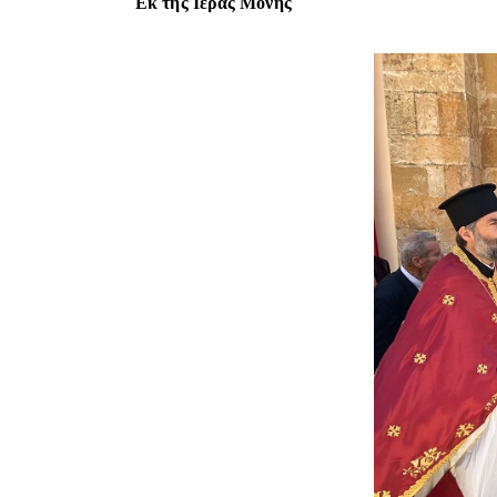
Εκ της Ιεράς Μονής