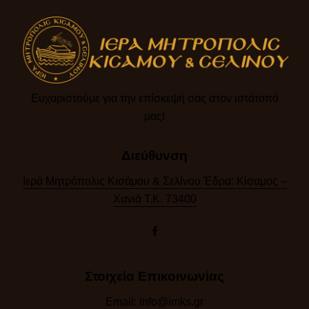
Ευχαριστούμε για την επίσκεψή σας στον ιστότοπό
μας!​
Διεύθυνση
Ιερά Μητρόπολις Κισάμου & Σελίνου Έδρα: Κίσαμος –
Χανιά Τ.Κ. 73400
Στοιχεία Επικοινωνίας
Email:
info@imks.gr