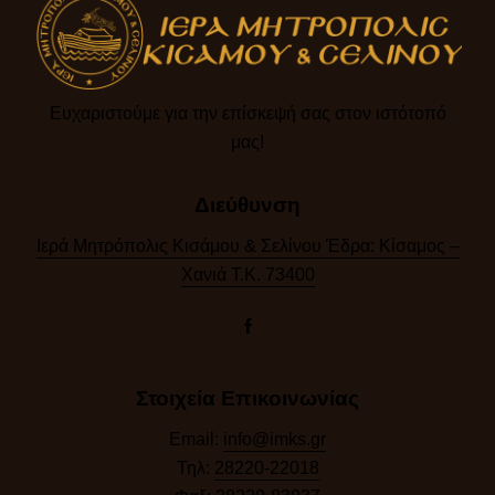
Ευχαριστούμε για την επίσκεψή σας στον ιστότοπό
μας!​
Διεύθυνση
Ιερά Μητρόπολις Κισάμου & Σελίνου Έδρα: Κίσαμος –
Χανιά Τ.Κ. 73400
Στοιχεία Επικοινωνίας
Email:
info@imks.gr
Τηλ:
28220-22018