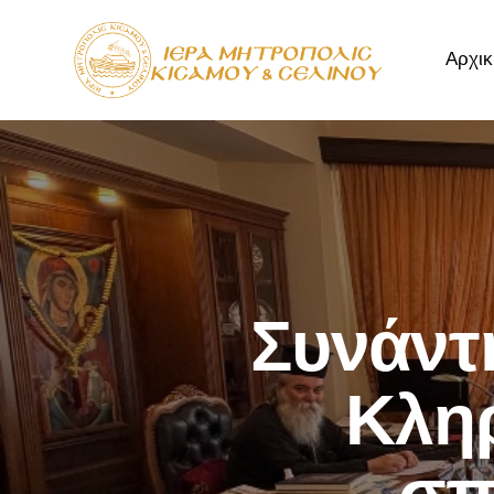
Αρχικ
Αρχική
Μητρόπ
Συνάντ
Κλη
σπ