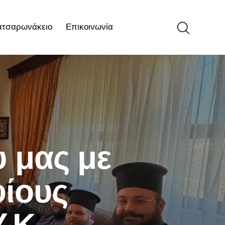
ατσαρωνάκειο
Επικοινωνία
ιο
Επικοινωνία
 μας με
ίους
.Κ.