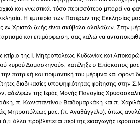
ρχικά και γνωστικά, τόσο περισσότερο μπορεί να φαν
κλησία. Η εμπειρία των Πατέρων της Εκκλησίας μας έ
 εν Χριστώ ζωής είναι σκύβαλο αλαλάζων. Στην μέρ
αρτισμό και επιμόρφωση, σας καλώ να ανταποκριθείτ
 σε κτίριο της Ι. Μητροπόλεως Κυδωνίας και Αποκορ
ύ κυρού Δαμασκηνού», κατέληξε ο Επίσκοπος μας. Ό
την πατρική και ποιμαντική του μέριμνα και φροντίδ
τητες διαδικασίες υποψηφιότητας φοίτησης στην Σ.Μ
ών, αδελφών της Ιεράς Μονής Παναγίας Χρυσοσκαλιτ
ράκη, π. Κωνσταντίνου Βαϊδομαρκάκη και π. Χαριλ
ράς Μητροπόλεως μας, (π. Αγαθάγγελο), όπως αναλ
 ό,τι άλλο προβλέπεται περί της εισαγωγής ιεροσπ