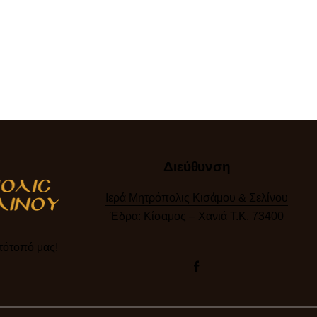
Διεύθυνση
Ιερά Μητρόπολις Κισάμου & Σελίνου
Έδρα: Κίσαμος – Χανιά Τ.Κ. 73400
ότοπό μας!​