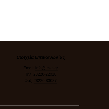
Στοιχεία Επικοινωνίας
Email:
info@imks.gr
Τηλ:
28220-22018
Φαξ:
28220-83037