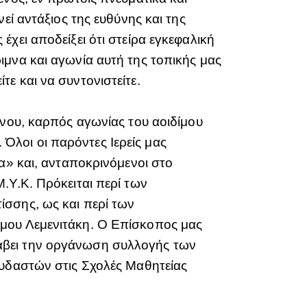
εί αντάξιος της ευθύνης και της
χει αποδείξει ότι στείρα εγκεφαλική
ιμνα και αγωνία αυτή της τοπικής μας
ε και να συντονιστείτε.
ώνου, καρπός αγωνίας του αοιδίμου
λοι οι παρόντες Ιερείς μας
α» και, ανταποκρινόμενοι στο
.Υ.Κ. Πρόκειται περί των
ίσσης, ως και περί των
άμου Λεμενιτάκη. Ο Επίσκοπος μας
άβει την οργάνωση συλλογής των
ουδαστών στις Σχολές Μαθητείας