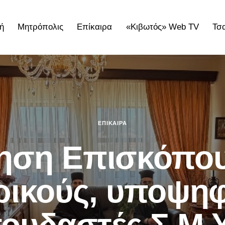
ή
Μητρόπολις
Επίκαιρα
«Κιβωτός» Web TV
Τσ
ολις
Επίκαιρα
«Κιβωτός» Web TV
Τσατσαρωνάκε
ΕΠΊΚΑΙΡΑ
ηση Επισκόπου
ρικούς, υποψηφ
ουδαστές Σ.Μ.Υ