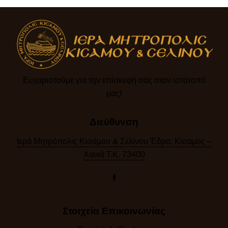
Ευχαριστούμε για την επίσκεψή σας στον ιστότοπό
μας!​
Διεύθυνση
Ιερά Μητρόπολις Κισάμου & Σελίνου Έδρα: Κίσαμος –
Χανιά Τ.Κ. 73400
Στοιχεία Επικοινωνίας