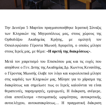
Την Δευτέρα 5 Μαρτίου πραγματοποιήθηκε Ιερατική Σύναξις
των Κληρικών της Μητροπόλεως μας, στους χώρους της
Ορθοδόξου Ακαδημίας Κρήτης, με ομιλητή τον
Οσιολογιώτατο Γέροντα Μωυσή Αγιορείτη, ο οποίος μίλησε
στους Ιερείς μας, με θέμα: «
Η αρετή της διακρίσεως
».
Μετά τον χαιρετισμό του Επισκόπου μας και τις ευχές που
απηύθυνε ο Γεν. Δντης της Ακαδημίας Δρ. Κων/νος Κενανίδης,
ο Γέροντας Μωυσής έλαβε τον λόγο και κυριολεκτικά μίλησε
στις καρδιές των Κληρικών μας. Μίλησε για το χάρισμα της
διακρίσεως και σημείωσε πως οι Ιερείς καλούνται να είναι
θεραπευτές, παρηγορητές, εμψυχωτές. Η διάκριση, ανέφερε,
είναι αποτέλεσμα «πνευματικής ωριμότητας, αυτοκριτικής,
αυτοελέγχου, αυτοκατακρίσεως… Η πραγματική διάκριση