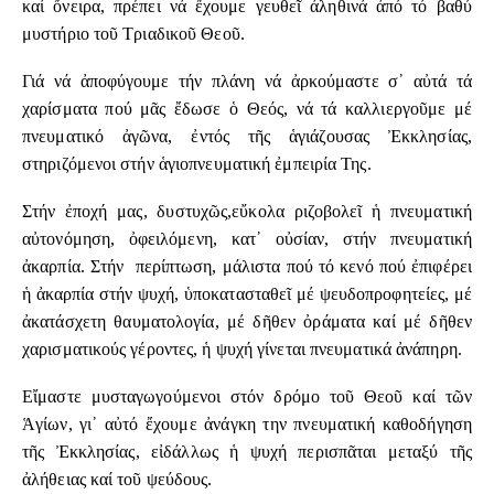
καί ὄνειρα, πρέπει νά ἔχουμε γευθεῖ ἀληθινά ἀπό τό βαθύ
μυστήριο τοῦ Τριαδικοῦ Θεοῦ.
Γιά νά ἀποφύγουμε τήν πλάνη νά ἀρκούμαστε σ᾽ αὐτά τά
χαρίσματα πού μᾶς ἔδωσε ὁ Θεός, νά τά καλλιεργοῦμε μέ
πνευματικό ἀγῶνα, ἐντός τῆς ἁγιάζουσας Ἐκκλησίας,
στηριζόμενοι στήν ἁγιοπνευματική ἐμπειρία Της.
Στήν ἐποχή μας, δυστυχῶς,εὔκολα ριζοβολεῖ ἡ πνευματική
αὐτονόμηση, ὀφειλόμενη, κατ᾽ οὐσίαν, στήν πνευματική
ἀκαρπία. Στήν περίπτωση, μάλιστα πού τό κενό πού ἐπιφέρει
ἡ ἀκαρπία στήν ψυχή, ὑποκατασταθεῖ μέ ψευδοπροφητείες, μέ
ἀκατάσχετη θαυματολογία, μέ δῆθεν ὀράματα καί μέ δῆθεν
χαρισματικούς γέροντες, ἡ ψυχή γίνεται πνευματικά ἀνάπηρη.
Εἴμαστε μυσταγωγούμενοι στόν δρόμο τοῦ Θεοῦ καί τῶν
Ἁγίων, γι᾽ αὐτό ἔχουμε ἀνάγκη την πνευματική καθοδήγηση
τῆς Ἐκκλησίας, εἰδάλλως ἡ ψυχή περισπᾶται μεταξύ τῆς
ἀλήθειας καί τοῦ ψεύδους.