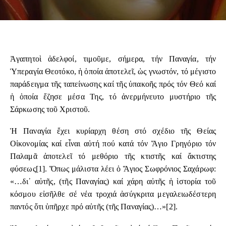
Ἀγαπητοὶ ἀδελφοί, τιμοῦμε, σήμερα, τήν Παναγία, τήν
Ὑπεραγία Θεοτόκο, ἡ ὁποία ἀποτελεῖ, ὡς γνωστόν, τό μέγιστο
παράδειγμα τῆς ταπείνωσης καί τῆς ὑπακοῆς πρός τόν Θεό καί
ἡ ὁποία ἔζησε μέσα Της, τό ἀνερμήνευτο μυστήριο τῆς
Σάρκωσης τοῦ Χριστοῦ.
Ἡ Παναγία ἔχει κυρίαρχη θέση στό σχέδιο τῆς Θείας
Οἰκονομίας καί εἶναι αὐτή πού κατά τόν Ἅγιο Γρηγόριο τόν
Παλαμᾶ ἀποτελεῖ τό μεθόριο τῆς κτιστῆς καί ἄκτιστης
φύσεως
[1]
. Ὅπως μάλιστα λέει ὁ Ἅγιος Σωφρόνιος Σαχάρωφ:
«…δι᾽ αὐτῆς, (τῆς Παναγίας) καί χάρη αὐτῆς ἡ ἱστορία τοῦ
κόσμου εἰσῆλθε σέ νέα τροχιά ἀσύγκριτα μεγαλειωδέστερη
παντός ὅτι ὑπῆρχε πρό αὐτῆς (τῆς Παναγίας)…»
[2]
.