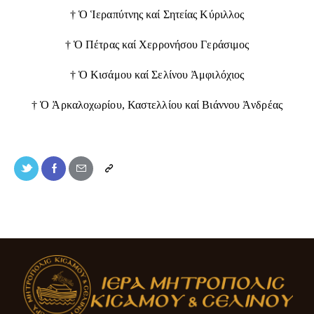
† Ὁ Ἱεραπύτνης καί Σητείας Κύριλλος
† Ὁ Πέτρας καί Χερρονήσου Γεράσιμος
† Ὁ Κισάμου καί Σελίνου Ἀμφιλόχιος
† Ὁ Ἀρκαλοχωρίου, Καστελλίου καί Βιάννου Ἀνδρέας