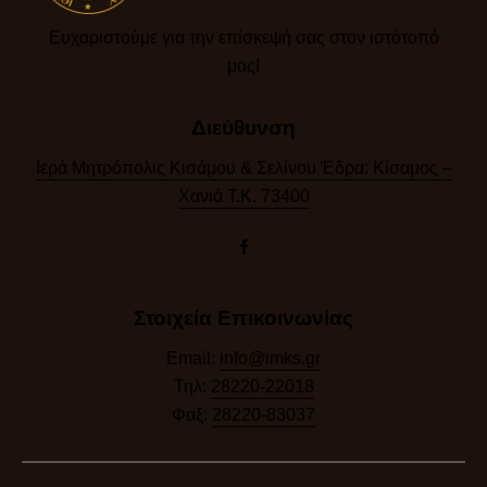
Ευχαριστούμε για την επίσκεψή σας στον ιστότοπό
μας!​
Διεύθυνση
Ιερά Μητρόπολις Κισάμου & Σελίνου Έδρα: Κίσαμος –
Χανιά Τ.Κ. 73400
Στοιχεία Επικοινωνίας
Email:
info@imks.gr
Τηλ:
28220-22018
Φαξ:
28220-83037