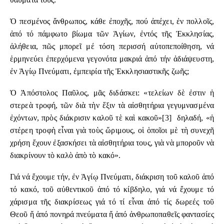
Ὁ πεσμένος ἄνθρωπος, κάθε ἐποχῆς, πού ἀπέχει, ἐν πολλοῖς,
ἀπό τό πάμφωτο βίωμα τῶν Ἁγίων, ἐντός τῆς Ἐκκλησίας,
ἀλήθεια, πῶς μπορεῖ μέ τόση περισσή αὐτοπεποίθηση, νά
ἑρμηνεύει ἐπερχόμενα γεγονότα μακριά ἀπό τήν ἀδιάψευστη,
ἐν Ἁγίῳ Πνεύματι, ἐμπειρία τῆς Ἐκκλησιαστικῆς ζωῆς;
Ὁ Ἀπόστολος Παῦλος, μᾶς διδάσκει: «τελείων δὲ ἐστιν ἡ
στερεὰ τροφή, τῶν διὰ τὴν ἕξιν τὰ αἰσθητήρια γεγυμνασμένα
ἐχόντων, πρὸς διάκρισιν καλοῦ τὲ καὶ κακοῦ»
[3]
δηλαδή, «ἡ
στέρεη τροφὴ εἶναι γιὰ τοὺς ὥριμους, οἱ ὁποῖοι μὲ τὴ συνεχῆ
χρήση ἔχουν ἐξασκήσει τὰ αἰσθητήρια τους, γιὰ νὰ μποροῦν νὰ
διακρίνουν τὸ καλὸ ἀπὸ τὸ κακό».
Γιά νά ἔχουμε τήν, ἐν Ἁγίῳ Πνεύματι, διάκριση τοῦ καλοῦ ἀπό
τό κακό, τοῦ αὐθεντικοῦ ἀπό τό κίβδηλο, γιά νά ἔχουμε τό
χάρισμα τῆς διακρίσεως γιά τό τί εἶναι ἀπό τίς δωρεές τοῦ
Θεοῦ ἤ ἀπό πονηρά πνεύματα ἤ ἀπό ἀνθρωποπαθεῖς φαντασίες