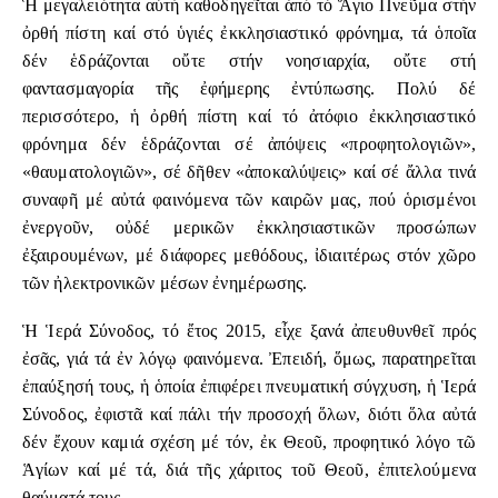
Ἡ μεγαλειότητα αὐτή καθοδηγεῖται ἀπό τό Ἅγιο Πνεῦμα στήν
ὀρθή πίστη καί στό ὑγιές ἐκκλησιαστικό φρόνημα, τά ὁποῖα
δέν ἑδράζονται οὔτε στήν νοησιαρχία, οὔτε στή
φαντασμαγορία τῆς ἐφήμερης ἐντύπωσης. Πολύ δέ
περισσότερο, ἡ ὀρθή πίστη καί τό ἀτόφιο ἐκκλησιαστικό
φρόνημα δέν ἑδράζονται σέ ἀπόψεις «προφητολογιῶν»,
«θαυματολογιῶν», σέ δῆθεν «ἀποκαλύψεις» καί σέ ἄλλα τινά
συναφῆ μέ αὐτά φαινόμενα τῶν καιρῶν μας, πού ὁρισμένοι
ἐνεργοῦν, οὐδέ μερικῶν ἐκκλησιαστικῶν προσώπων
ἐξαιρουμένων, μέ διάφορες μεθόδους, ἰδιαιτέρως στόν χῶρο
τῶν ἠλεκτρονικῶν μέσων ἐνημέρωσης.
Ἡ Ἱερά Σύνοδος, τό ἔτος 2015, εἶχε ξανά ἀπευθυνθεῖ πρός
ἐσᾶς, γιά τά ἐν λόγῳ φαινόμενα. Ἐπειδή, ὅμως, παρατηρεῖται
ἐπαύξησή τους, ἡ ὁποία ἐπιφέρει πνευματική σύγχυση, ἡ Ἱερά
Σύνοδος, ἐφιστᾶ καί πάλι τήν προσοχή ὅλων, διότι ὅλα αὐτά
δέν ἔχουν καμιά σχέση μέ τόν, ἐκ Θεοῦ, προφητικό λόγο τῶ
Ἁγίων καί μέ τά, διά τῆς χάριτος τοῦ Θεοῦ, ἐπιτελούμενα
θαύματά τους.