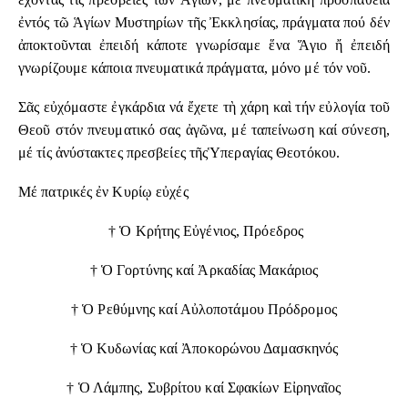
ἐντός τῶ Ἁγίων Μυστηρίων τῆς Ἐκκλησίας, πράγματα πού δέν
ἀποκτοῦνται ἐπειδή κάποτε γνωρίσαμε ἕνα Ἅγιο ἤ ἐπειδή
γνωρίζουμε κάποια πνευματικά πράγματα, μόνο μέ τόν νοῦ.
Σᾶς εὐχόμαστε ἐγκάρδια νά ἔχετε τὴ χάρη καὶ τήν εὐλογία τοῦ
Θεοῦ στόν πνευματικό σας ἀγῶνα, μέ ταπείνωση καί σύνεση,
μέ τίς ἀνύστακτες πρεσβείες τῆςὙπεραγίας Θεοτόκου.
Μέ πατρικές ἐν Κυρίῳ εὐχές
† Ὁ Κρήτης Εὐγένιος, Πρόεδρος
† Ὁ Γορτύνης καί Ἀρκαδίας Μακάριος
† Ὁ Ρεθύμνης καί Αὐλοποτάμου Πρόδρομος
† Ὁ Κυδωνίας καί Ἀπoκoρώνoυ Δαμασκηνός
† Ὁ Λάμπης, Συβρίτου καί Σφακίων Εἰρηναῖος