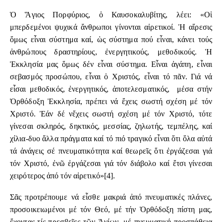
Ὁ Ἅγιος Πορφύριος, ὁ Καυσοκαλυβίτης, λέει: «Οἱ
μπερδεμένοι ψυχικά ἄνθρωποι γίνονται αἱρετικοί. Ἡ αἵρεσις
ὅμως εἶναι σύστημα καί, ὡς σύστημα πού εἶναι, κάνει τούς
ἀνθρώπους δραστηρίους, ἐνεργητικούς, μεθοδικούς. Ἡ
Ἐκκλησία μας ὅμως δέν εἶναι σύστημα. Εἶναι ἀγάπη, εἶναι
σεβασμός προσώπου, εἶναι ὁ Χριστός, εἶναι τό πᾶν. Γιά νά
εἶσαι μεθοδικός, ἐνεργητικός, ἀποτελεσματικός, μέσα στήν
Ὀρθόδοξη Ἐκκλησία, πρέπει νά ἔχεις σωστή σχέση μέ τόν
Χριστό. Ἐάν δέ νἔχεις σωστή σχέση μέ τόν Χριστό, τότε
γίνεσαι σκληρός, δηκτικός, μεσσίας, ζηλωτής, τεμπέλης, καί
χίλια-δυο ἄλλα πράγματα καί τό πιό τραγικό εἶναι ὅτι ὅλα αὐτά
τά ἀνάγεις σέ πνευματικότητα καί θεωρεῖς ὅτι ἐργάζεσαι γιά
τόν Χριστό, ἐνῶ ἐργάζεσαι γιά τόν διάβολο καί ἔτσι γίνεσαι
χειρότερος ἀπό τόν αἱρετικό»
[4]
.
Σᾶς προτρέπουμε νά εἶσθε μακριά ἀπό πνευματικές πλάνες,
προσοικειωμένοι μέ τόν Θεό, μέ τήν Ὀρθόδοξη πίστη μας,
ἔχοντας τίς πρεσβεῖες τῶν Ἁγίων, μέ πνευματική προσπάθεια