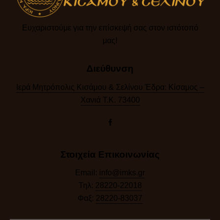
Ευχαριστούμε για την επίσκεψή σας στον ιστότοπό
μας!​
Διεύθυνση
Ιερά Μητρόπολις Κισάμου & Σελίνου Έδρα: Κίσαμος –
Χανιά Τ.Κ. 73400
Στοιχεία Επικοινωνίας
Email:
info@imks.gr
Τηλ:
28220-22018
Φαξ:
28220-83037