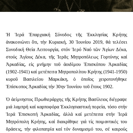
Ἡ Ἱερά Ἐπαρχιακή Σύνοδος τῆς Ἐκκλησίας Κρήτης
ἀνακοινώνει ὅτι, τήν Κυριακή, 30 Ἰουνίου 2019, θά τελέσει
Συνοδική Θεία Λειτουργία, στόν Ἱερό Ναό τῶν Ἁγίων Δέκα,
στούς Ἁγίους Δέκα, τῆς Ἱερᾶς Μητροπόλεως Γορτύνης καί
Ἀρκαδίας, εἰς μνήμην τοῦ ἀοιδίμου Ἐπισκόπου Ἀρκαδίας
(1902-1941) καί μετέπειτα Μητροπολίτου Κρήτης (1941-1950)
κυροῦ Βασιλείου Μαρκάκη, ὁ ὁποῖος χειροτονήθηκε
Ἐπίσκοπος Ἀρκαδίας τήν 30ην Ἰουνίου τοῦ ἔτους 1902.
Ὁ ἀείμνηστος Πρωθιεράρχης τῆς Κρήτης Βασίλειος διέγραψε
μιά λαμπρή καί καρποφόρα Ἐκκλησιαστική πορεία, τόσο στήν
Ἱερά Ἐπισκοπή Ἀρκαδίας, ἀλλά καί μετέπειτα στήν Ἱερά
Μητρόπολη Κρήτης, καί διακρίθηκε γιά τίς ποιμαντικές του
δράσεις, τήν φιλοπατρία καί τόν δυναμισμό του, σέ καιρούς