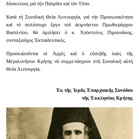
δύσκολους γιά τήν Πατρίδα καί τόν Τόπο.
Κατά τή Συνοδική Θεία Λειτουργία, γιά τήν Προσωπικότητα
καί τό πολύπτυχο ἔργο τοῦ ἀειμνήστου Πρωθιεράρχου
Βασιλείου, θά ὁμιλήσει ὁ κ. Ἀπόστολος Πιρουνάκης,
συνταξιοῦχος Ἐκπαιδευτικός.
Προσκαλοῦνται οἱ Ἀρχές καί ὁ εὐσεβής λαός τῆς
Μεγαλονήσου Κρήτης νά συμμετάσχουν στή Συνοδική αὐτή
Θεία Λειτουργία.
Ἐκ τῆς Ἱερᾶς Ἐπαρχιακῆς Συνόδου
τῆς Ἐκκλησίας Κρήτης