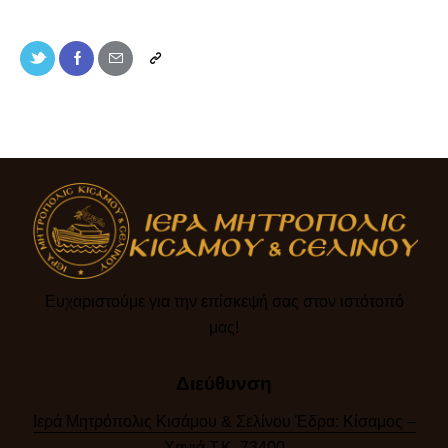
Ευχαριστούμε για την επίσκεψή σας στον ιστότοπό
μας!​
Διεύθυνση
Ιερά Μητρόπολις Κισάμου & Σελίνου Έδρα: Κίσαμος –
Χανιά Τ.Κ. 73400