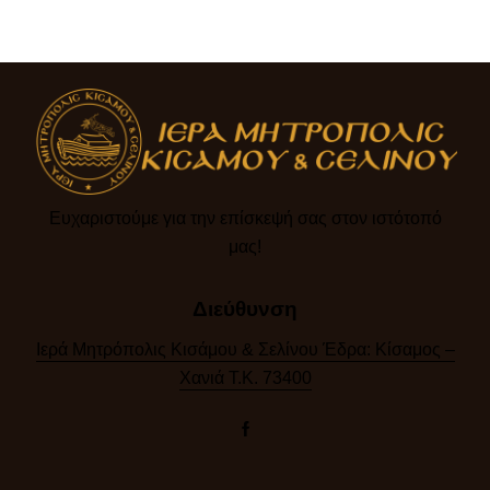
Ευχαριστούμε για την επίσκεψή σας στον ιστότοπό
μας!​
Διεύθυνση
Ιερά Μητρόπολις Κισάμου & Σελίνου Έδρα: Κίσαμος –
Χανιά Τ.Κ. 73400