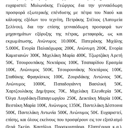
ευχαριστεί: Μυλωνάκης Γεώργιος δια την γενναιόδωρη
προσφορά εξωτερικής επένδυσης με πέτρα του Ναού και
κάλυψης εξόδων του τεχνίτη, Πετράκης Στέλιος (Λατομεία
Σελίνου), δια την επίσης γενναιόδωρη προσφορά των
μηχανημάτων εξόρυξης της πέτρας, μεταφοράς, ως και
εκχωμάτωσης, Ανώνυμος 10.000€, Πατεράκης Μιχάλης
5.000€, Ενορία Παλαιόχωρας 200€, Ανώνυμη 200€, Ενορία
Καμισιανών 300€, Μιχελάκη Μαρία 400€, Τζωρτζάκη Αρετή
50€, Τσουρουπάκης Νεκτάριος 100€, Τσαπαρίδου Ερασμία
100€, Ανώνυμος 500€, Τσουρουνάκης Νεκτάριος 100€,
Σταθάκης Φραγκίσκος 100€, Ζουριδάκης Αντώνιος 50€,
Ανώνυμος 1000€, Παπαδογιάννη Βασιλική 50€,
Χαρτζουλάκης Δημήτριος 70€, Μιχελάκη Ελευθερία 50€,
Όλγα Λυγιδάκη-Παπαγεωργίου 250€, Δεικτάκη Μαρία 100€,
Βεστάκη Μαρία 100€, Ανώνυμος 1350€, Παντελάκη Δέσποινα
500€, Παντελάκη Αντωνία 500€, Ανώνυμος 50€. Ευχαριστεί,
επίσης, και όλους εκείνους που προσφέρουν εις τον εξοπλισμό
(Ιερά Σκεύη, Καντήλια, Προσκυνητάρια, Εξαπτέρυγα κ.α.).