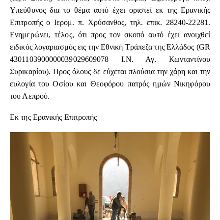
Υπεύθυνος δια το θέμα αυτό έχει οριστεί εκ της Ερανικής
Επιτροπής ο Ιερομ. π. Χρύσανθος, τηλ. επικ. 28240-22281.
Ενημερώνει, τέλος, ότι προς τον σκοπό αυτό έχει ανοιχθεί
ειδικός λογαριασμός εις την Εθνική Τράπεζα της Ελλάδος (GR
4301103900000039029609078 I.Ν. Αγ. Κωνταντίνου
Συρικαρίου). Προς όλους δε εύχεται πλούσια την χάρη και την
ευλογία του Οσίου και Θεοφόρου πατρός ημών Νικηφόρου
του Λεπρού.
Εκ της Ερανικής Επιτροπής