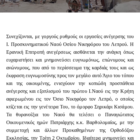
Συνεχίζονται, με γοργούς ρυθμούς οι εργασίες ανέγερσης του
Ι. Προσκυνηματικού Ναού Οσίου Νικηφόρου του Λεπρού. Η
Ερανική Επιτροπή ανεγέρσεως αισθάνεται την ανάγκη όπως
ευχαριστήσει και μνημονεύσει ευγνωμόνως, επώνυμους και
ανώνυμους, που από το περίσσευμα της καρδιάς τους και ως
έκφραση ευγνωμοσύνης προς τον μεγάλο αυτό Άγιο του τόπου
και της οικουμένης, ενισχύουν την κοπιώδη προσπάθεια
ανέγερσης και εξοπλισμού του πρώτου Ι.Ναού εις την Κρήτη
αφιερωμένου εις τον Όσιο Νικηφόρο τον Λεπρό, ο οποίος
κτίζεται εις την γενέτειρα Του, το όμορφο Σηρικάρι Κισάμου.
Τα θυρανοίξια του Ναού θα τελέσει ο Παναγιώτατος
Οικουμενικός ημών Πατριάρχης κ.κ. Βαρθολομαίος, με την
συμμετοχή και άλλων Προκαθημένων της Ορθοδόξου
Εκκλησίας, την Τρίτη 2 Οκτωβρίου. Ιδιαίτερα μνημονεύει και