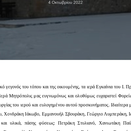
4 Οκτωβρίου 2022
ικό γεγονός του τόπου και της οικουμένης, τα ιερά Εγκαίνια του Ι
η Ιερά Μητρόπολις μας ευγνωμόνως και ολοθύμως ευχαριστεί Φορεί
ργίας του ιερού και ευλογημένου αυτού προσκυνήματος. Ιδιαίτερα μ
ου, Χονδράκη Ιάκωβο, Εμμανουήλ Σβουράκη, Γεώργιο Λυμπεράκη, Ι
η και υλικά, πάσης φύσεως: Πετράκη Στυλιανό, Χανιωτάκη Π