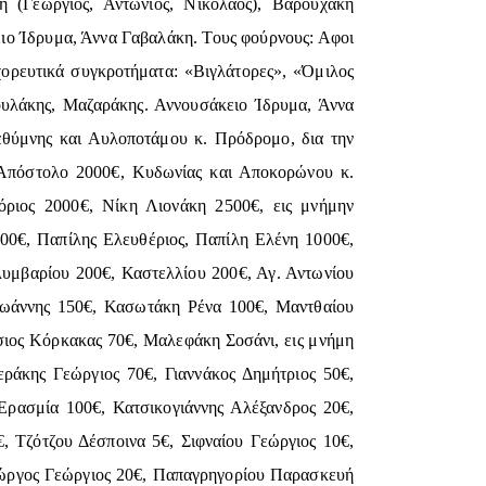
 (Γεώργιος, Αντώνιος, Νικόλαος), Βαρουχάκη
ιο Ίδρυμα, Άννα Γαβαλάκη. Τους φούρνους: Αφοι
ρευτικά συγκροτήματα: «Βιγλάτορες», «Όμιλος
υλάκης, Μαζαράκης. Αννουσάκειο Ίδρυμα, Άννα
εθύμνης και Αυλοποτάμου κ. Πρόδρομο, δια την
.Απόστολο 2000€, Κυδωνίας και Αποκορώνου κ.
όριος 2000€, Νίκη Λιονάκη 2500€, εις μνήμην
00€, Παπίλης Ελευθέριος, Παπίλη Ελένη 1000€,
υμβαρίου 200€, Καστελλίου 200€, Αγ. Αντωνίου
Ιωάννης 150€, Κασωτάκη Ρένα 100€, Μαντθαίου
σιος Κόρκακας 70€, Μαλεφάκη Σοσάνι, εις μνήμη
ράκης Γεώργιος 70€, Γιαννάκος Δημήτριος 50€,
ρασμία 100€, Κατσικογιάννης Αλέξανδρος 20€,
Τζότζου Δέσποινα 5€, Σιφναίου Γεώργιος 10€,
ώργος Γεώργιος 20€, Παπαγρηγορίου Παρασκευή