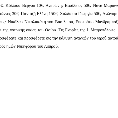
5€, Κόλλιου Βέργου 10€, Ανδρώνης Βασίλειος 50€, Νανά Μαριάν
ωάννης 30€, Πανταζή Ελένη 150€, Χαλδαίου Γεωργία 50€, Ανώνυμος 
ους: Νικόλαο Νικολακάκη του Βασιλείου, Ευστράτιο Μανδραμπαζά
 της πατρικής οικίας του Οσίου. Τις Ενορίες της Ι. Μητροπόλεως μ
ροσφέρατε και προσφέρετε εις την κάλυψη αναγκών του ιερού αυτο
ατρός ημών Νικηφόρου του Λεπρού.