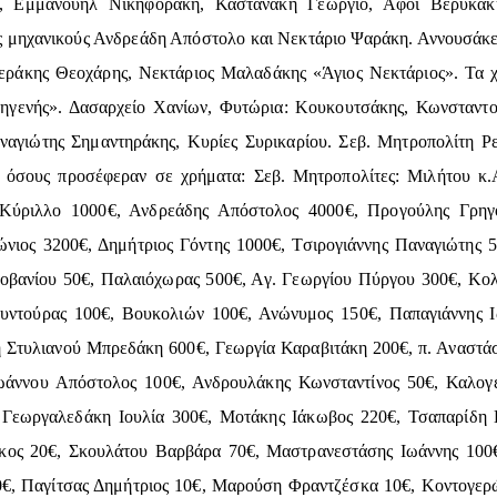
, Εμμανουήλ Νικηφοράκη, Καστανάκη Γεώργιο, Αφοι Βερυκάκη
ς μηχανικούς Ανδρεάδη Απόστολο και Νεκτάριο Ψαράκη. Αννουσάκε
ράκης Θεοχάρης, Νεκτάριος Μαλαδάκης «Άγιος Νεκτάριος». Τα χο
ενής». Δασαρχείο Χανίων, Φυτώρια: Κουκουτσάκης, Κωνσταντο
αγιώτης Σημαντηράκης, Κυρίες Συρικαρίου. Σεβ. Μητροπολίτη Ρ
 όσους προσέφεραν σε χρήματα: Σεβ. Μητροπολίτες: Μιλήτου κ
 Κύριλλο 1000€, Ανδρεάδης Απόστολος 4000€, Προγούλης Γρηγ
νιος 3200€, Δημήτριος Γόντης 1000€, Τσιρογιάννης Παναγιώτης 5
βανίου 50€, Παλαιόχωρας 500€, Αγ. Γεωργίου Πύργου 300€, Κολ
υντούρας 100€, Βουκολιών 100€, Ανώνυμος 150€, Παπαγιάννης 
η Στυλιανού Μπρεδάκη 600€, Γεωργία Καραβιτάκη 200€, π. Αναστά
ωάννου Απόστολος 100€, Ανδρουλάκης Κωνσταντίνος 50€, Καλογε
 Γεωργαλεδάκη Ιουλία 300€, Μοτάκης Ιάκωβος 220€, Τσαπαρίδη Ε
ος 20€, Σκουλάτου Βαρβάρα 70€, Μαστρανεστάσης Ιωάννης 100€, 
0€, Παγίτσας Δημήτριος 10€, Μαρούση Φραντζέσκα 10€, Κοντογερ