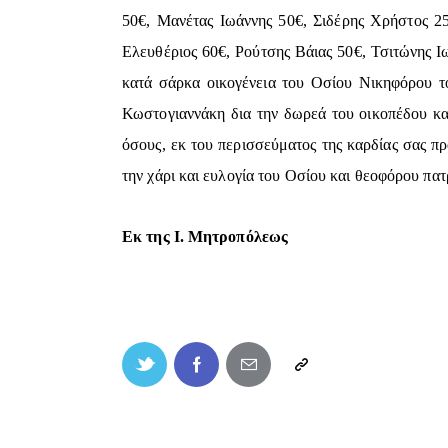
50€, Μανέτας Ιωάννης 50€, Σιδέρης Χρήστος 2
Ελευθέριος 60€, Ρούτσης Βάιας 50€, Τσιτώνης Ι
κατά σάρκα οικογένεια του Οσίου Νικηφόρου τ
Κωστογιαννάκη δια την δωρεά του οικοπέδου και
όσους, εκ του περισσεύματος της καρδίας σας π
την χάρι και ευλογία του Οσίου και θεοφόρου π
Εκ της Ι. Μητροπόλεως