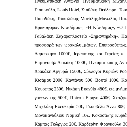
Πνευματικάκη Αντώνιο, Πνευματικάκη Μιχαήλ
Σταυρούλα, Louis Hotel, Σταθάκη Θεόδωρο. Του
Παπαδάκη, Τσικαλάκης Μανόλης-Μανωλία, Πατε
Βρακοφόρων Κισσάμου», «Η Κίσσαμος», «Ο Γηγ
Γαβαλάκη. Ζαχαροπλαστείο «Σημαντηράκη», Παν
προσφορά των ιεροκαλυμμάτων. Επιπροσθέτως,
Δαμασκηνό 1000€, Ιεραπύτνης και Σητείας κ.
Εμμανουήλ Διακάκη 1000€, Πνευματικάκης Αντώ
Δρακάκη Αργυρώ 1500€, Σύλλογοι Κυριών: Ροδο
Κισάμου 200€, Καντάνου 50€, Βουτά 100€, Κο
Κουρέτας 230€, Νικάκη Ευανθία 480€, εις μνήμ
γονέων της 500€, Πρίνου Ειρήνη 400€, Χατζηι
Μιχελάκη Ελευθερία 50€, Γκουβέλα Άννα 80€,
Μονοκανδύλιου Νομική 10€, Κοκοσάλης Κυριάκ
Κάμπας Γεώργιος 20€, Καρδερίνη Φραγκούλα 3