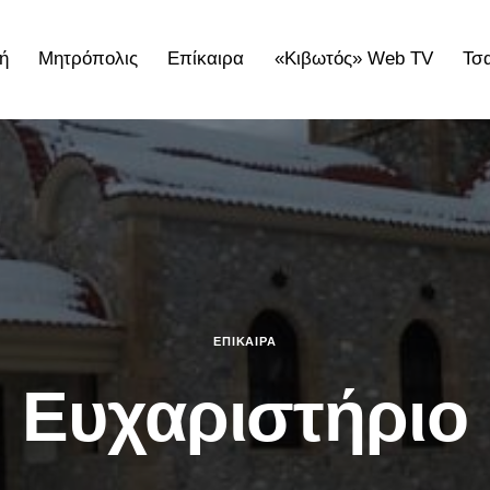
ή
Μητρόπολις
Επίκαιρα
«Κιβωτός» Web TV
Τσ
ολις
Επίκαιρα
«Κιβωτός» Web TV
Τσατσαρωνάκε
ΕΠΊΚΑΙΡΑ
Ευχαριστήριο