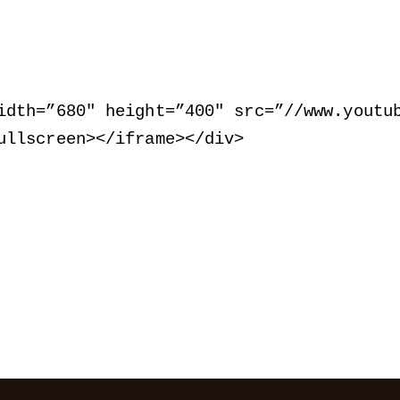
idth=”680″ height=”400″ src=”//www.youtu
ullscreen
>
<
/iframe
>
<
/div
>