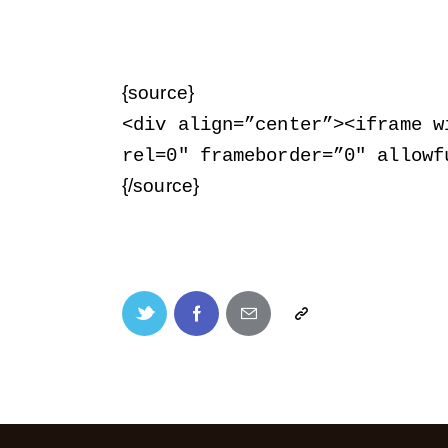
{source}
<
div align=”center”
>
<
iframe w
rel=0″ frameborder=”0″ allowf
{/source}