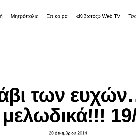
ή
Μητρόπολις
Επίκαιρα
«Κιβωτός» Web TV
Τσ
ολις
Επίκαιρα
«Κιβωτός» Web TV
Τσατσαρωνάκε
ΕΠΊΚΑΙΡΑ
άβι των ευχών
μελωδικά!!! 19
20 Δεκεμβρίου 2014