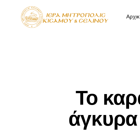
Αρχικ
Αρχική
Μητρόπ
Το καρ
άγκυρα 