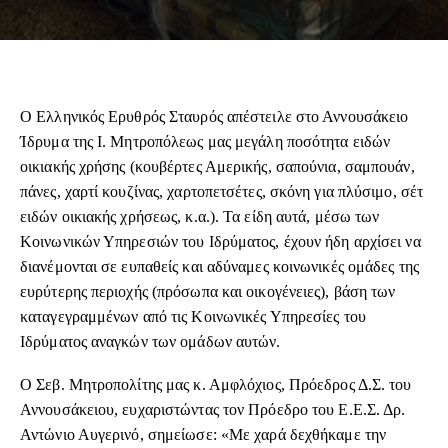
Ο Ελληνικός Ερυθρός Σταυρός απέστειλε στο Αννουσάκειο
Ίδρυμα της Ι. Μητροπόλεως μας μεγάλη ποσότητα ειδών
οικιακής χρήσης (κουβέρτες Αμερικής, σαπούνια, σαμπουάν,
πάνες, χαρτί κουζίνας, χαρτοπετσέτες, σκόνη για πλύσιμο, σέτ
ειδών οικιακής χρήσεως, κ.α.). Τα είδη αυτά, μέσω των
Κοινωνικών Υπηρεσιών του Ιδρύματος, έχουν ήδη αρχίσει να
διανέμονται σε ευπαθείς και αδύναμες κοινωνικές ομάδες της
ευρύτερης περιοχής (πρόσωπα και οικογένειες), βάση των
καταγεγραμμένων από τις Κοινωνικές Υπηρεσίες του
Ιδρύματος αναγκών των ομάδων αυτών.
Ο Σεβ. Μητροπολίτης μας κ. Αμφλόχιος, Πρόεδρος Δ.Σ. του
Αννουσάκειου, ευχαριστώντας τον Πρόεδρο του Ε.Ε.Σ. Δρ.
Αντώνιο Αυγερινό, σημείωσε: «Με χαρά δεχθήκαμε την