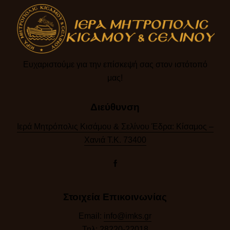
Ευχαριστούμε για την επίσκεψή σας στον ιστότοπό
μας!​
Διεύθυνση
Ιερά Μητρόπολις Κισάμου & Σελίνου Έδρα: Κίσαμος –
Χανιά Τ.Κ. 73400
Στοιχεία Επικοινωνίας
Email:
info@imks.gr
Τηλ:
28220-22018