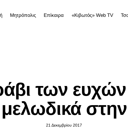
ή
Μητρόπολις
Επίκαιρα
«Κιβωτός» Web TV
Τσ
ολις
Επίκαιρα
«Κιβωτός» Web TV
Τσατσαρωνάκε
ΕΠΊΚΑΙΡΑ
ράβι των ευχών 
 μελωδικά στην
21 Δεκεμβρίου 2017