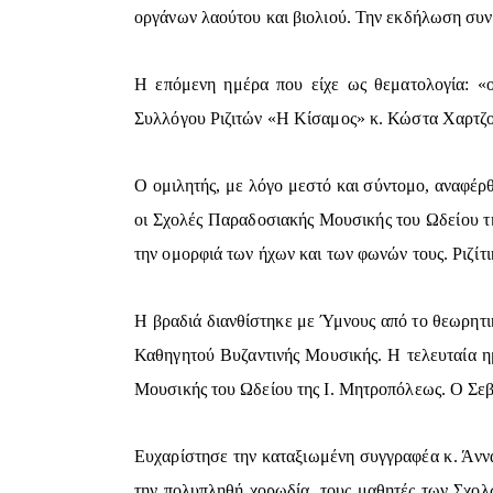
οργάνων λαούτου και βιολιού. Την εκδήλωση συν
Η επόμενη ημέρα που είχε ως θεματολογία: «
Συλλόγου Ριζιτών «Η Κίσαμος» κ. Κώστα Χαρτζο
Ο ομιλητής, με λόγο μεστό και σύντομο, αναφέρθ
οι Σχολές Παραδοσιακής Μουσικής του Ωδείου τ
την ομορφιά των ήχων και των φωνών τους. Ριζίτ
Η βραδιά διανθίστηκε με Ύμνους από το θεωρητι
Καθηγητού Βυζαντινής Μουσικής. Η τελευταία η
Μουσικής του Ωδείου της Ι. Μητροπόλεως. Ο Σεβ
Ευχαρίστησε την καταξιωμένη συγγραφέα κ. Άνν
την πολυπληθή χορωδία, τους μαθητές των Σχολώ