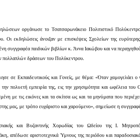
δηλώσεων οργάνωσε το Τσατσαρωνάκειο Πολιτιστικό Πολύκεντρο
υ. Οι εκδηλώσεις άνοιξαν με επισκέψεις Σχολείων της ευρύτερης 
νη συγγραφέα παιδικών βιβλίων κ. Άννα Ιακώβου και να περιηγηθούν
ων πολλαπλών δράσεων του Πολύκεντρου.
λησε σε Εκπαιδευτικούς και Γονείς, με θέμα: «Όταν χαμογελάει ο
την πολυετή εμπειρία της, εις την χρησιμότητα και ωφέλεια του 
ένη με τις εικόνες και τα σκίτσα ως και τα μηνύματα που περιέχε
ίστης μας, με τρόπο ευχάριστο και χαρούμενο», σημείωσε η συγγραφ
ιακής και Βυζαντινής Χορωδίας του Ωδείου της Ι. Μητροπό
άκη, απέδωσε αριστοτεχνικά Ύμνους της περιόδου και παραδοσιακ