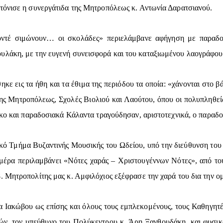
τόνισε η συνεργάτιδα της Μητροπόλεως κ. Αντωνία Δαρατσιανού.
οντέ σιμώνουν… οι σκολάδες» περιελάμβανε αφήγηση με παραδ
υλάκη, με την ευγενή συνεισφορά και του καταξιωμένου λαογράφου
ηκε εις τα ήθη και τα έθιμα της περιόδου τα οποία: «χάνονται στ
ης Μητροπόλεως, Σχολές Βιολιού και Λαούτου, όπου οι πολυπληθεί
ικο και παραδοσιακά Κάλαντα τραγούδησαν, αριστοτεχνικά, ο παραδ
κό Τμήμα Βυζαντινής Μουσικής του Ωδείου, υπό την διεύθυνση του
μέρα περιλαμβάνει «Νότες χαράς – Χριστουγέννων Νότες», από τ
. Μητροπολίτης μας κ. Αμφιλόχιος εξέφρασε την χαρά του δια την ο
α Ιακώβου ως επίσης και όλους τους εμπλεκομένους, τους Καθηγητ
ν, τον υπεύθυνο του Πολύκεντρου κ. Άρη Ξανθουδάκη, και φυσικά 