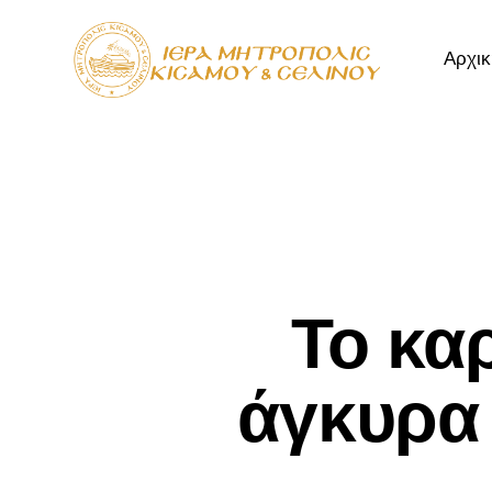
Αρχικ
Αρχική
Μητρόπ
Το κα
άγκυρα