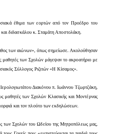
οσιακά έθιμα των εορτών από τον Προέδρο του
 και διδασκάλου κ. Σταμάτη Αποστολάκη.
ο βάθος των αιώνων», όπως σημείωσε. Ακολούθησαν
ς μαθητές των Σχολών μάγεψαν το ακροατήριο με
οσιακός Σύλλογος Ριζιτών «Η Κίσαμος».
 Ιερολογιωτάτου Διακόνου π. Ιωάννου Τζωρτζάκη,
ους μαθητές των Σχολών Κλασικής και Μοντέρνας
μορφιά και τον πλούτο των εκδηλώσεων.
ές των Σχολών του Ωδείου της Μητροπόλεως μας,
τους Γονείς που: «εμπιστεύονται τα παιδιά τους