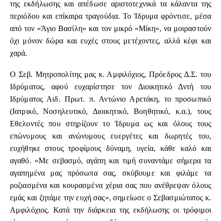
της εκδήλωσης και απέδωσε αριστοτεχνικά τα κάλαντα της
περιόδου και επίκαιρα τραγούδια. Το Ίδρυμα φρόντισε, μέσα
από τον «Άγιο Βασίλη» και τον μικρό «Μίκη», να μοιραστούν
όχι μόνον δώρα και ευχές στους μετέχοντες, αλλά κέφι και
χαρά.
Ο Σεβ. Μητροπολίτης μας κ. Αμφιλόχιος, Πρόεδρος Δ.Σ. του
Ιδρύματος, αφού ευχαρίστησε τον Διοικητικό Δντή του
Ιδρύματος Αιδ. Πρωτ. π. Αντώνιο Αρετάκη, το προσωπικό
(Ιατρικό, Νοσηλευτικό, Διοικητικό, Βοηθητικό, κ.α.), τους
Εθελοντές που στηρίζουν το Ίδρυμα ως και όλους τους
επώνυμους και ανώνυμους ευεργέτες και δωρητές του,
ευχήθηκε στους τροφίμους δύναμη, υγεία, κάθε καλό και
αγαθό. «Με σεβασμό, αγάπη και τιμή συναντάμε σήμερα τα
αγαπημένα μας πρόσωπα σας, σκύβουμε και φιλάμε τα
ροζιασμένα και κουρασμένα χέρια σας που ανέθρεψαν όλους
εμάς και ζητάμε την ευχή σας», σημείωσε ο Σεβασμιώτατος κ.
Αμφιλόχιος. Κατά την διάρκεια της εκδήλωσης οι τρόφιμοι