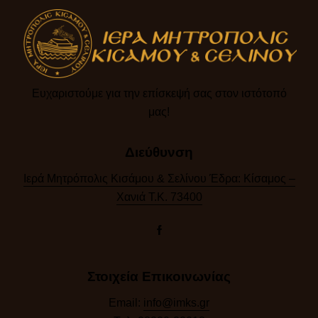
Ευχαριστούμε για την επίσκεψή σας στον ιστότοπό
μας!​
Διεύθυνση
Ιερά Μητρόπολις Κισάμου & Σελίνου Έδρα: Κίσαμος –
Χανιά Τ.Κ. 73400
Στοιχεία Επικοινωνίας
Email:
info@imks.gr