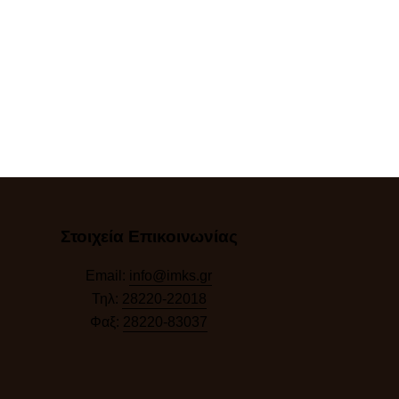
Στοιχεία Επικοινωνίας
Email:
info@imks.gr
Τηλ:
28220-22018
Φαξ:
28220-83037