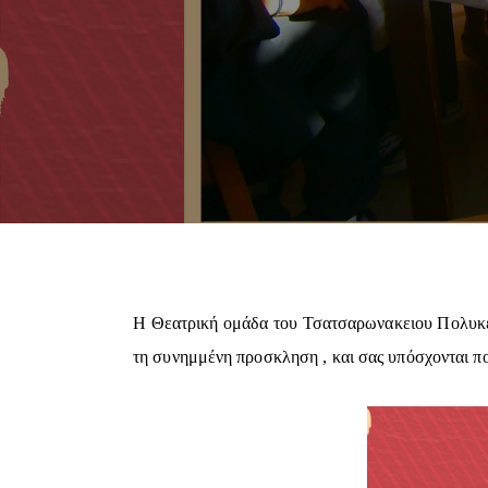
Η Θεατρική ομάδα του Τσατσαρωνακειου Πολυκέν
τη συνημμένη προσκληση , και σας υπόσχονται π