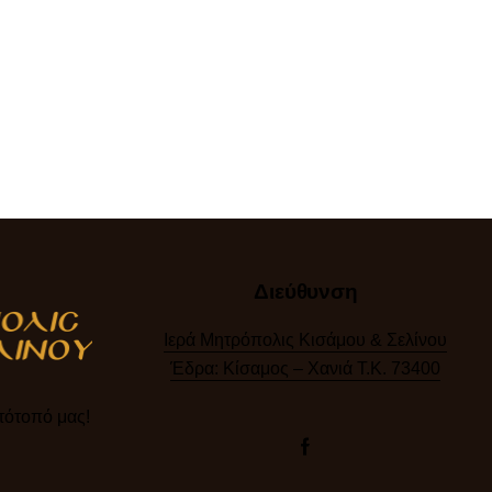
Διεύθυνση
Ιερά Μητρόπολις Κισάμου & Σελίνου
Έδρα: Κίσαμος – Χανιά Τ.Κ. 73400
ότοπό μας!​