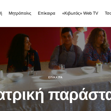
ή
Μητρόπολις
Επίκαιρα
«Κιβωτός» Web TV
Τσ
ολις
Επίκαιρα
«Κιβωτός» Web TV
Τσατσαρωνάκε
ΕΠΊΚΑΙΡΑ
ατρική παράστ