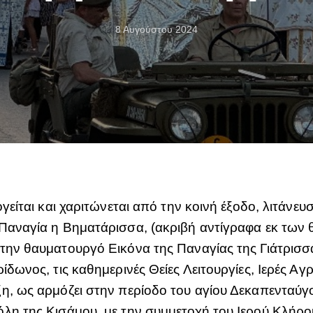
8 Αυγούστου 2024
ογείται και χαριτώνεται από την κοινή έξοδο, λιτάν
 Παναγία η Βηματάρισσα, (ακριβή αντίγραφα εκ των
την θαυματουργό Εικόνα της Παναγίας της Γιάτρισσ
δωνος, τις καθημερινές Θείες Λειτουργίες, Ιερές Αγρ
ξη, ως αρμόζει στην περίοδο του αγίου Δεκαπενταύ
λη της Κισάμου, με την συμμετοχή του Ιερού Κλήρο