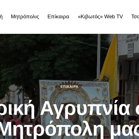
ή
Μητρόπολις
Επίκαιρα
«Κιβωτός» Web TV
Τσ
ολις
Επίκαιρα
«Κιβωτός» Web TV
Τσατσαρωνάκε
ΕΠΊΚΑΙΡΑ
ική Αγρυπνία 
Μητρόπολη μα