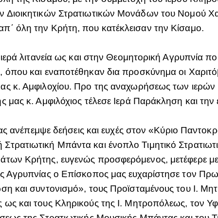
ν Διοικητικών Στρατιωτικών Μονάδων του Νομού Χαν
π΄ όλη την Κρήτη, που κατέκλεισαν την Κίσαμο.
ν ιερά λιτανεία ως και στην Θεομητορική Αγρυπνία π
, όπου και εναποτέθηκαν δια προσκύνημα οι Χαριτόβ
ας κ. Αμφιλοχίου. Προ της αναχωρήσεως των ιερών 
ς μας κ. Αμφιλόχιος τέλεσε Ιερά Παράκληση και την
νείας ανέπεμψε δεήσεις και ευχές στον «Κύριο Παντο
Στρατιωτική Μπάντα και ένοπλο Τιμητικό Στρατιωτι
των Κρήτης, ευγενώς προσφερόμενος, μετέφερε με ι
άς Αγρυπνίας ο Επίσκοπος μας ευχαρίστησε τον Πρ
ση και συντονισμό», τους Προϊσταμένους του Ι. Μητρ
 ως και τους Κληρικούς της Ι. Μητροπόλεως, τον Υ
σεως της Στρατιωτικής Μουσικής Μπάντας και του Τ