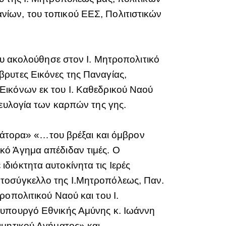
ίων, του τοπικού ΕΕΣ, Πολιτιστικών
ου ακολούθησε στον Ι. Μητροπολιτικό
ρυτες Εικόνες της Παναγίας,
Εικόνων εκ του Ι. Καθεδρικού Ναού
 ευλογία των καρπών της γης.
κράτορα» «…του βρέξαι και όμβρον
κό Άγημα απέδιδαν τιμές. Ο
διόκτητα αυτοκίνητα τις Ιερές
ωτοσύγκελλο της Ι.Μητροπόλεως, Παν.
οπολιτικού Ναού και του Ι.
φυπουργό Εθνικής Αμύνης κ. Ιωάννη
ιμητικού Αγήματος» και,