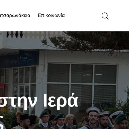
ατσαρωνάκειο
Επικοινωνία
ιο
Επικοινωνία
στην Ιερά
ς