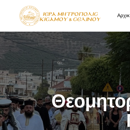
Αρχικ
Αρχική
Μητρόπ
Θεομητορ