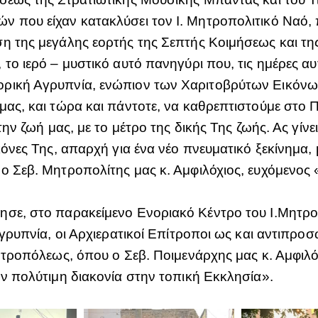
 που είχαν κατακλύσει τον Ι. Μητροπολιτικό Ναό, 
η της μεγάλης εορτής της Σεπτής Κοιμήσεως και τη
το ιερό – μυστικό αυτό πανηγύρι που, τις ημέρες αυτ
ρική Αγρυπνία, ενώπιον των Χαριτοβρύτων Εικόνων
 μας, και τώρα και πάντοτε, να καθρεπτιστούμε στ
την ζωή μας, με το μέτρο της δικής Της ζωής. Ας γίν
κόνες Της, απαρχή για ένα νέο πνευματικό ξεκίνημα,
ο Σεβ. Μητροπολίτης μας κ. Αμφιλόχιος, ευχόμενος
σε, στο παρακείμενο Ενοριακό Κέντρο του Ι.Μητροπ
γρυπνία, οι Αρχιερατικοί Επίτροποι ως και αντιπροσωπ
ητροπόλεως, όπου ο Σεβ. Ποιμενάρχης μας κ. Αμφιλόχ
ην πολύτιμη διακονία στην τοπική Εκκλησία».